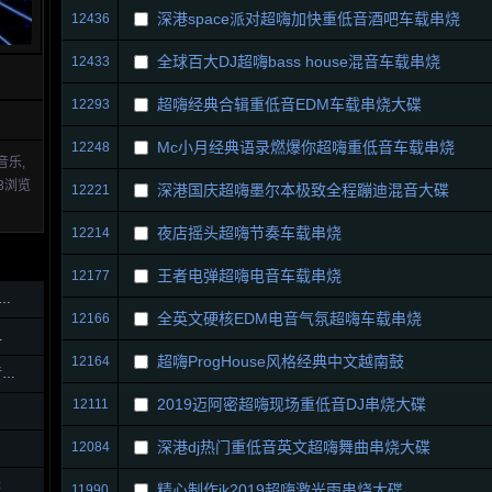
深港space派对超嗨加快重低音酒吧车载串烧
12436
全球百大DJ超嗨bass house混音车载串烧
12433
超嗨经典合辑重低音EDM车载串烧大碟
12293
Mc小月经典语录燃爆你超嗨重低音车载串烧
12248
音乐,
3浏览
深港国庆超嗨墨尔本极致全程蹦迪混音大碟
12221
夜店摇头超嗨节奏车载串烧
12214
王者电弹超嗨电音车载串烧
12177
百大DJ-Avicii英文电音节奏感车载慢摇
全英文硬核EDM电音气氛超嗨车载串烧
12166
上头电音大碟.
超嗨ProgHouse风格经典中文越南鼓
12164
3D磁性女声舒服超好听的女声车载轻音乐串烧
2019迈阿密超嗨现场重低音DJ串烧大碟
12111
深港dj热门重低音英文超嗨舞曲串烧大碟
12084
辑
精心制作ik2019超嗨激光雨串烧大碟
11990