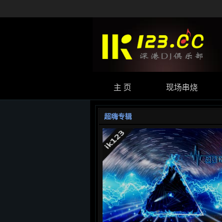
主 页
现场串烧
超嗨专辑