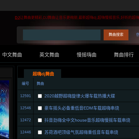
DJ
让舞曲更精彩,DJ舞曲让音乐更绚丽,最新超嗨dj,超嗨慢摇音乐,好听的超嗨
中文舞曲
英文舞曲
慢摇嗨曲
舞曲排行
超嗨dj舞曲
编号
舞曲
2020越野超嗨旋律火爆车载热播大碟
12591
豪车摇头必备重低音EDM车载超嗨串烧
12546
抖音劲嗨全中文house音乐超嗨慢摇车载串烧
12472
苏荷酒吧顶级气氛超嗨重低音车载串烧
12446