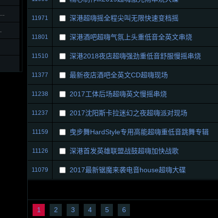
王全中文立体声重低音极品全景串烧
深港超嗨摇全程尖叫无限快速变档摇
11971
DM电音混音串烧
深港酒吧超嗨气氛上头重低音全英文串烧
11801
深港2018夜店超嗨强劲重低音舒服慢摇串烧
11510
最新夜店酒吧全英文CD超嗨现场
11377
2017工体后场超嗨英文慢摇串烧
11238
2017沈阳斯卡拉迷幻之夜超嗨派对现场
11237
曳步舞HardStyle专用高能超嗨重低音跳舞专辑
11159
深港首发英雄联盟战鼓超嗨加快战歌
11126
2017最新锯魔来袭电音house超嗨大碟
11079
1
2
3
4
5
6