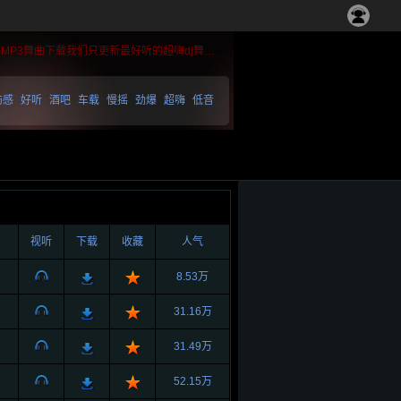
MP3舞曲下载我们只更新最好听的超嗨dj舞曲。
伤感
好听
酒吧
车载
慢摇
劲爆
超嗨
低音
视听
下载
收藏
人气
8.53万
31.16万
31.49万
52.15万