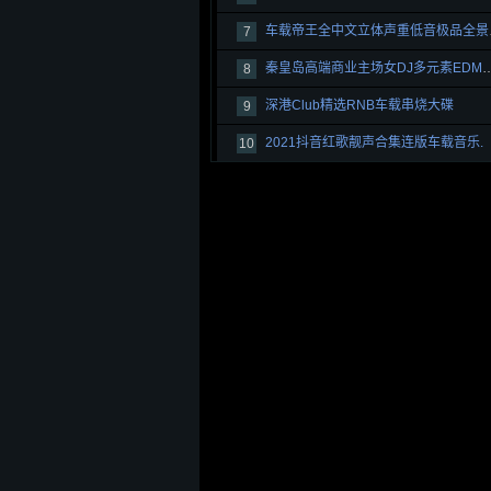
车载帝
7
秦皇岛高端商业主场女DJ多元素E
8
深港Club精选RNB车载串烧大碟
9
2021抖音红歌靓声合集连版车载音乐.
10