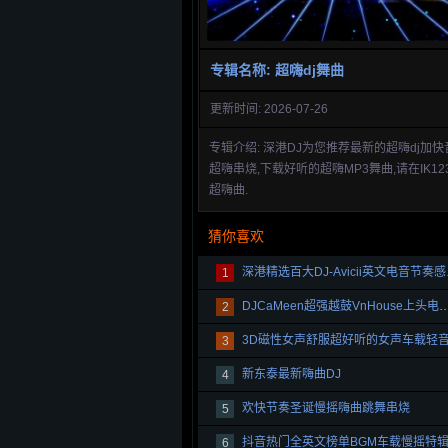
专辑名称: 超嗨dj舞曲
更新时间: 2026-07-26
专辑介绍: 深港DJ为您推荐最新的超嗨dj加快
超嗨串烧,下载好听的超嗨MP3舞曲,请在IK12
超嗨曲.
猜你喜欢
深港精选
1
DJCaMeen超强越鼓VnHouse
2
3
新东泰最新嗨曲DJ
4
欢快节奏圣诞慢摇嗨曲跳舞串烧
5
抖音热门全英文榜单BGM车载慢摇特
6