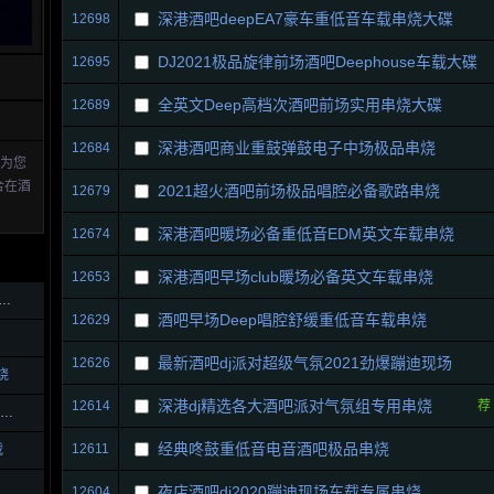
深港酒吧deepEA7豪车重低音车载串烧大碟
12698
DJ2021极品旋律前场酒吧Deephouse车载大碟
12695
全英文Deep高档次酒吧前场实用串烧大碟
12689
深港酒吧商业重鼓弹鼓电子中场极品串烧
12684
站为您
合在酒
2021超火酒吧前场极品唱腔必备歌路串烧
12679
深港酒吧暖场必备重低音EDM英文车载串烧
12674
深港酒吧早场club暖场必备英文车载串烧
12653
音炮-IK123推荐真正的慢摇跳舞大碟
酒吧早场Deep唱腔舒缓重低音车载串烧
12629
最新酒吧dj派对超级气氛2021劲爆蹦迪现场
12626
烧
深港dj精选各大酒吧派对气氛组专用串烧
12614
荐
魅力之都极致享受精品deephouse车载慢摇
经典咚鼓重低音电音酒吧极品串烧
12611
载
夜店酒吧dj2020蹦迪现场车载专属串烧
12604