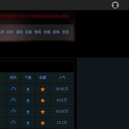
听的酒吧慢摇音乐我们只更新最好听的酒吧dj慢摇。
伤感
好听
酒吧
车载
慢摇
劲爆
超嗨
低音
视听
下载
收藏
人气
36.81万
9.81万
43.87万
13.2万