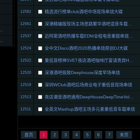
精选流行榜单club酒吧中场现场串烧大碟
12582
深港精编版现场主场思路繁华酒吧混音车载串烧
12561
百大DJ-Avicii英文电音节奏感车载慢摇
迈阿密酒吧热播车载EDM全程电音重鼓串烧大碟
12537
选老歌往事只能回味夜上海车载串烧
全中文Disco酒吧2020热播串烧原创DJ大碟
12524
重低音榜神SVET夜店酒吧咖啡厅宴请贵宾House
12522
深港酒吧极致Deephouse深度早场串烧
12520
深圳WClub酒吧后场商业电子重低音现场串烧
12519
夜店潮音酒吧通用DeepHouseDeepTimeVol慢舞
12513
全英文Mashup酒吧主场多元素重低音车载串烧
12511
首页
1
2
3
4
5
6
7
末页