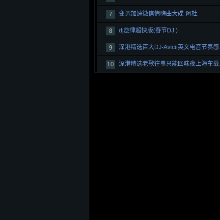
变调加速微信情嗨曲大碟-阿杜
7
dj旋律超快版(春节DJ )
8
深港精选
9
深港精
10