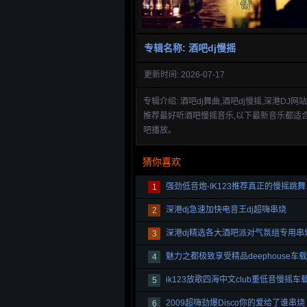
专辑名称: 酒吧dj慢摇
更新时间: 2026-07-17
专辑介绍: 酒吧dj舞曲,酒吧dj慢摇,深港DJ网
推荐最好听酒吧慢摇音乐,以下最新音乐都适
吧播放。
猜你喜欢
强劲低
1
深港dj急速加快电音王dj超嗨串烧
2
深港dj精选各大酒吧派对气氛组专用串
3
4
ik123放歌四海中文club重低音慢摇车
5
2009超嗨劲爆Disco你的爱给了谁串烧
6