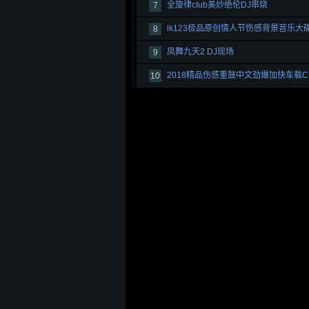
全旋律cIub美妙绝伦DJ串烧
7
ik123极品原创情人节伤感背景音乐大
8
凤舞九天2 DJ现场
9
2018精品伤感重鼓中文劲爆加快车载C
10