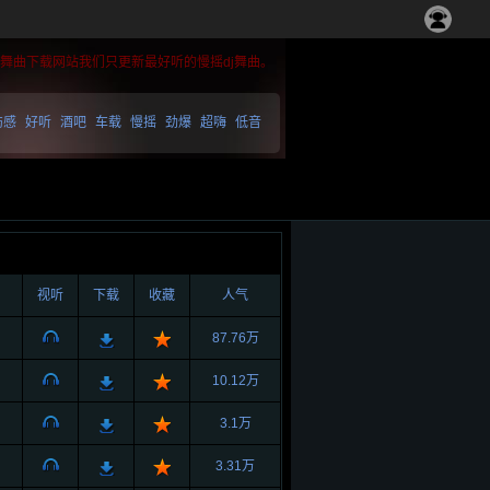
慢摇舞曲下载网站我们只更新最好听的慢摇dj舞曲。
伤感
好听
酒吧
车载
慢摇
劲爆
超嗨
低音
视听
下载
收藏
人气
87.76万
10.12万
3.1万
3.31万