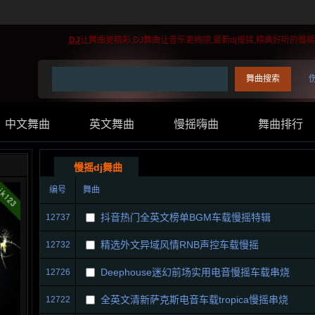
DJ
让舞曲更精彩,DJ舞曲让音乐更绚丽,最新dj慢摇,精典好听的
中文舞曲
英文舞曲
慢摇嗨曲
舞曲排行
慢摇dj舞曲
编号
舞曲
抖音热门全英文榜单BGM车载慢摇特辑
12737
精选外文异域风情RNB声控车载慢摇
12732
Deephouse迷幻前场实用电音慢摇车载串烧
12726
全英文清新萨克斯电音车载tropica慢摇串烧
12722