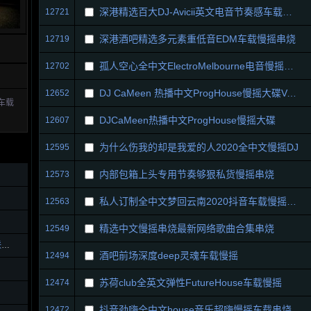
深港精选百大DJ-Avicii英文电音节奏感车载慢摇
12721
深港酒吧精选多元素重低音EDM车载慢摇串烧
12719
孤人空心全中文ElectroMelbourne电音慢摇嗨曲
12702
DJ CaMeen 热播中文ProgHouse慢摇大碟Vol.2
12652
车载
DJCaMeen热播中文ProgHouse慢摇大碟
12607
为什么伤我的却是我爱的人2020全中文慢摇DJ
12595
内部包箱上头专用节奏够狠私货慢摇串烧
12573
私人订制全中文梦回云南2020抖音车载慢摇串烧
12563
精选中文慢摇串烧最新网络歌曲合集串烧
12549
抖音热播榜2021高品质流行热播情歌联播发烧大碟
酒吧前场深度deep灵魂车载慢摇
12494
苏荷club全英文弹性FutureHouse车载慢摇
12474
抖音劲嗨全中文house音乐超嗨慢摇车载串烧
12472