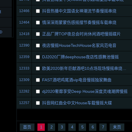
抖音热播中文国语女神潮流节奏慢摇串烧
12466
碟
情深深雨蒙蒙伤感摇摆节奏慢摇车载串烧
12464
D
正品厂牌TOP夜总会时尚休闲酒吧慢摇碟片
12418
夜店慢摇HouseTechHouse名家风范电音
12390
DJ2020厂牌deephouse夜店性感舞池慢摇
12359
欧美2020新年巨献酒吧10点场现场慢摇串烧大碟
12333
FAST酒吧鸡尾酒vip电音慢摇独家舞曲
12309
dj2020奢靡享受Deep House深度灵魂潮牌慢摇
12282
抖音网红曲全中文House车载慢摇大碟
12257
首页
1
2
3
4
5
6
7
末页