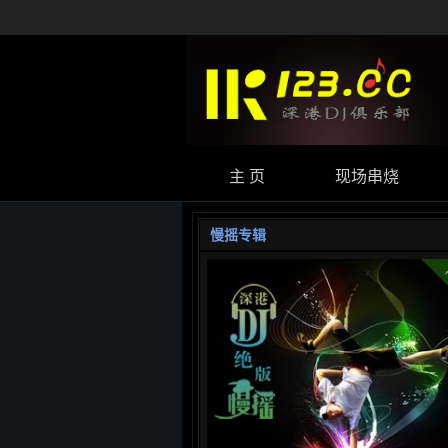
主 页
现场串烧
慢摇专辑