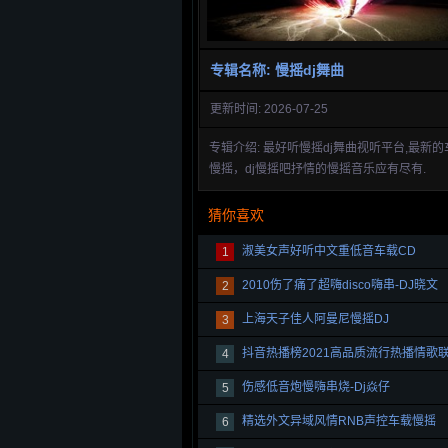
专辑名称: 慢摇dj舞曲
更新时间: 2026-07-25
专辑介绍: 最好听慢摇dj舞曲视听平台,最新的
慢摇，dj慢摇吧抒情的慢摇音乐应有尽有.
猜你喜欢
淑美女声好听中文重低音车载CD
1
2010伤了痛了超嗨disco嗨串-DJ晓文
2
上海天子佳人阿曼尼慢摇DJ
3
4
伤感低音炮慢嗨串烧-Dj焱仔
5
精选外文异域风情RNB声控车载慢摇
6