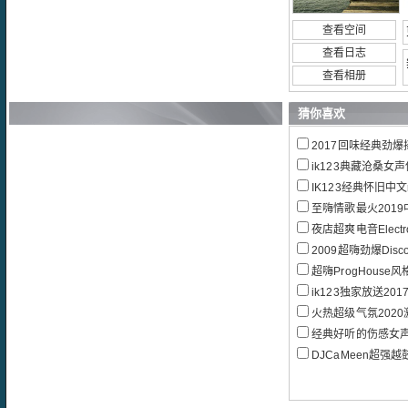
查看空间
查看日志
查看相册
猜你喜欢
2017回味经典劲爆摇
ik123典藏沧桑女声
IK123经典怀旧中文
至嗨情歌最火2019中文
夜店超爽电音Elect
2009超嗨劲爆Disc
超嗨ProgHous
ik123独家放送2017新
火热超级气氛2020激情电
经典好听的伤感女
DJCaMeen超强越鼓Vn