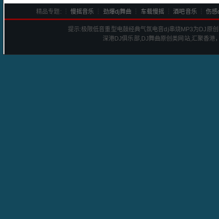
精品专题: ┆
慢摇音乐
┆
劲爆dj舞曲
┆
车载慢摇
┆
酒吧音乐
┆
伤感d
提示:
极限低音重型电鼓经典气氛电音dj串烧
MP3为DJ原
深港
DJ
俱乐部,DJ舞曲原创类网站,汇聚香