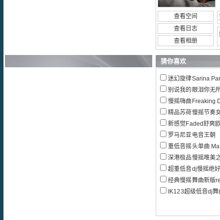
查看空间
查看日志
查看相册
猜你喜欢
迷幻旋律Sarina Pa
别说我的眼泪你无所谓
慢摇嗨曲Freaking DJ鹏
精品苏荷慢摇节奏女
新感觉Faded舒爽
罗马尼亚电音王朝
重低音摇头单曲 Ma ba
深港极品慢摇唯美
超重低音dj慢摇绝
经典慢摇舞曲新版re
IK123超级低音d