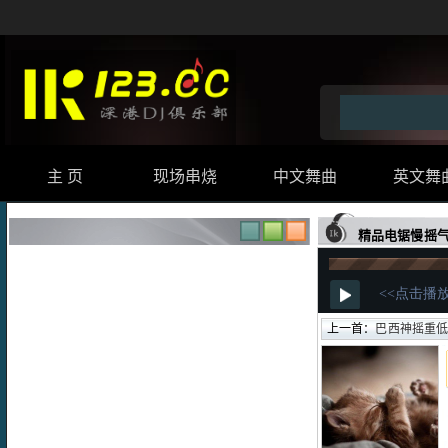
主 页
现场串烧
中文舞曲
英文舞
精品电锯慢摇气氛女
上一首：
巴西神摇重低音气氛