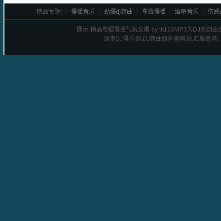
精品专题: ┆
慢摇音乐
┆
劲爆dj舞曲
┆
车载慢摇
┆
酒吧音乐
┆
伤感d
提示:
精品电锯慢摇气氛女唱 by ik123
MP3为DJ原创
深港
DJ
俱乐部,DJ舞曲原创类网站,汇聚香