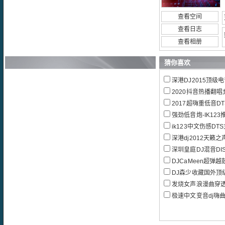
查看空间
查看日志
查看相册
猜你喜欢
深港DJ2015顶级
2020抖音热播翻
2017超嗨重低音D
强劲低音炮-IK123推
ik123中文伤感D
深港dj2012天籁
深圳皇庭DJ混音DI
DJCaMeen超弹越鼓V
DJ森少收藏国外顶级
发烧女声浪漫曲穿透心灵
极速中文变音dj嗨