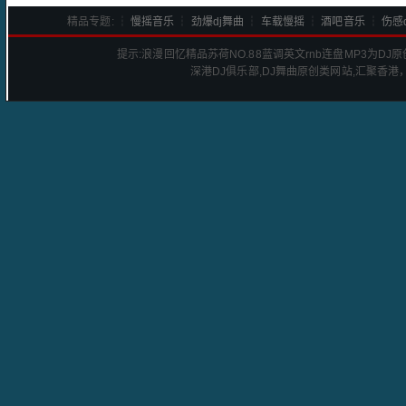
精品专题: ┆
慢摇音乐
┆
劲爆dj舞曲
┆
车载慢摇
┆
酒吧音乐
┆
伤感d
提示:
浪漫回忆精品苏荷NO.88蓝调英文rnb连盘
MP3为DJ
深港
DJ
俱乐部,DJ舞曲原创类网站,汇聚香