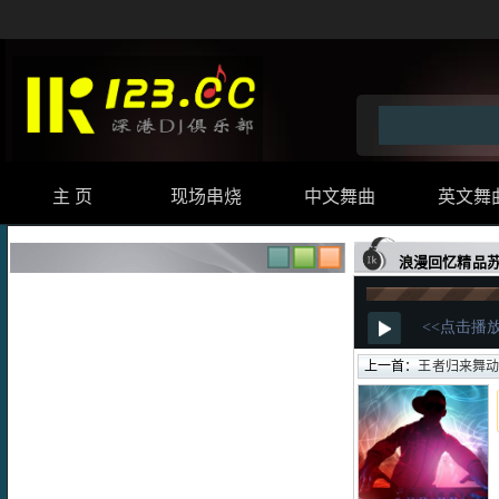
主 页
现场串烧
中文舞曲
英文舞
浪漫回忆精品苏荷
上一首：
王者归来舞动青春m