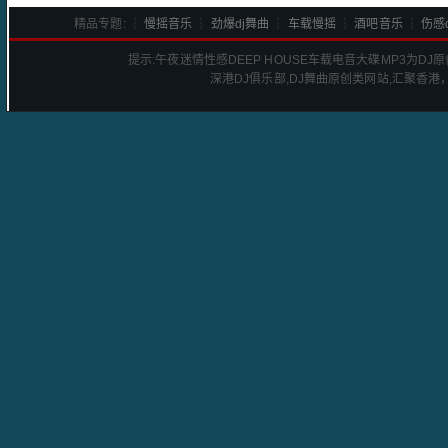
精品专题: ┆
慢摇音乐
┆
劲爆dj舞曲
┆
车载慢摇
┆
酒吧音乐
┆
伤感d
提示:
午夜迷情性感DEEP HOUSE车载电音大碟
MP3为DJ
深港
DJ
俱乐部,DJ舞曲原创类网站,汇聚香