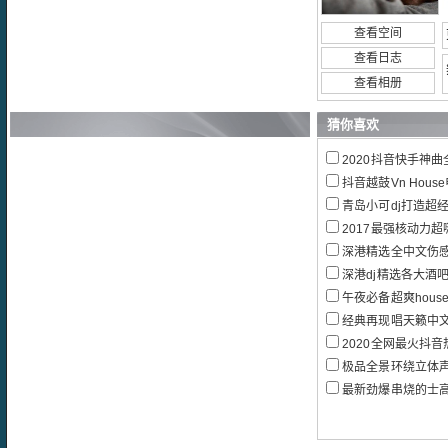
查看空间
查看日志
查看相册
猜你喜欢
2020抖音快手神曲全
抖音越鼓Vn Hou
青岛小可dj打造超
2017最强核动力超嗨
深港精选全中文伤感
深港dj精选各大酒吧
午夜必备超爽hous
经典再现唱天籁中文
2020全网最火抖音热播
极品全景环绕立体
最新劲爆串烧的士高(