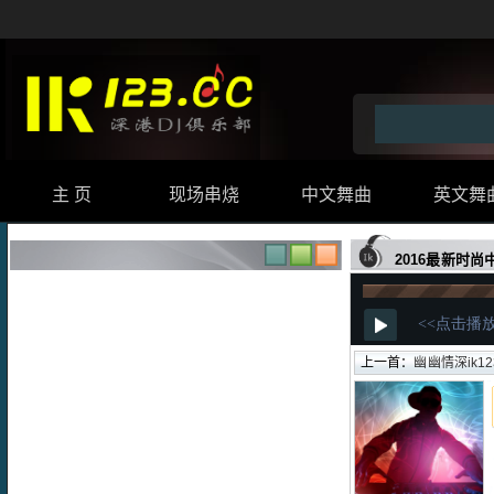
主 页
现场串烧
中文舞曲
英文舞
2016最新时尚
上一首：
幽幽情深ik123极