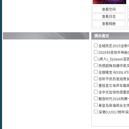
查看空间
查看日志
查看相册
猜你喜欢
全城热恋2015全新中文
2020抖音快手神曲全
(男人)_DjJason混
伤感超嗨劲爆中英文d
全烟嗓宝马530Li行政豪
百听不厌的发烧男女对唱
重低音立体声车载
全中文加快伤感重
魅音时代2016热舞一夏
秦皇岛高端商业主场女DJ多
深港DJ2017跨年深