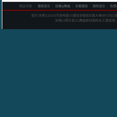
精品专题: ┆
慢摇音乐
┆
劲爆dj舞曲
┆
车载慢摇
┆
酒吧音乐
┆
伤感d
提示:
深港DJ2016究极电锯VS重低音慢摇车载大碟
MP3为D
深港
DJ
俱乐部,DJ舞曲原创类网站,汇聚香