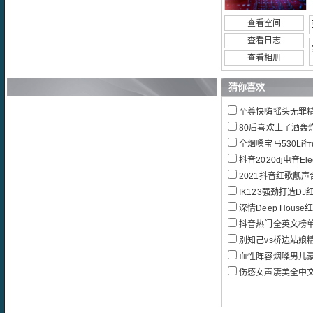
查看空间
查看日志
查看相册
猜你喜欢
至尊快嗨摇头无罪
80后喜欢上了酒轰
全烟嗓宝马530Li行政豪
抖音2020dj电音Elec
2021抖音红歌靓声
IK123强劲打造D
深情Deep House
抖音热门全英文榜单B
别知己vs桥边姑娘
血性阵容烟嗓男儿豪情再邀兄弟
伤感女声凄美全中文慢板