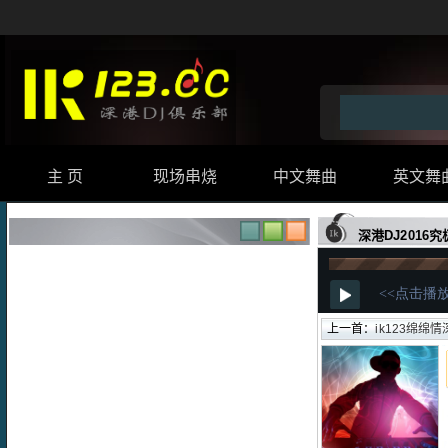
主 页
现场串烧
中文舞曲
英文舞
深港DJ201
上一首：
ik123绵绵情深极致