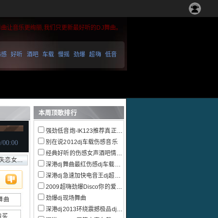
舞曲让音乐更绚丽,我们只更新最好听的DJ舞曲。
伤感
好听
酒吧
车载
慢摇
劲爆
超嗨
低音
本周顶歌排行
强劲低音炮-IK123推荐真正的慢摇跳舞大碟
别在说2012dj车载伤感音乐
经典好听的伤感女声酒吧情感慢摇
声连版情歌
深港dj舞曲最红伤感dj车载音乐大碟
深港dj急速加快电音王dj超嗨串烧
2009超嗨劲爆Disco你的爱给了谁串烧
劲爆dj现场舞曲
舞曲
深港dj2013环绕震撼极品dj电音
购买