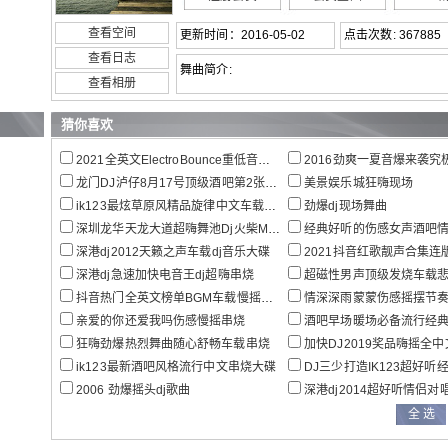
查看空间
更新时间：2016-05-02
点击次数: 367885
查看日志
舞曲简介:
查看相册
猜你喜欢
2021全英文ElectroBounce重低音车载串烧
2016劲爽一夏音爆来袭究极重低
龙门DJ泸仔8月17号顶级酒吧第2张电音-HOUSE慢摇串烧
美景娱乐城狂嗨现场
ik123最炫草原风精品旋律中文车载dj串烧
劲爆dj现场舞曲
深圳龙华天龙大道超嗨舞池Dj火柴MC小黎现场
经典好听的伤感女声酒吧
深港dj2012天籁之声车载dj音乐大碟
2021抖音红歌靓声合集连
深港dj急速加快电音王dj超嗨串烧
超磁性男声顶级发烧车载悲情音色
抖音热门全英文榜单BGM车载慢摇特辑
情深深雨蒙蒙伤感摇摆节奏慢摇
亲爱的你还爱我吗伤感慢摇串烧
酒吧早场暖场必备流行经
狂嗨劲爆热烈舞曲随心舒畅车载串烧
加快DJ2019奖品嗨摇全
ik123最新酒吧风格流行中文串烧大碟
DJ三少打造IK123超好听经
2006 劲爆摇头dj歌曲
深港dj2014超好听情侣对唱伤