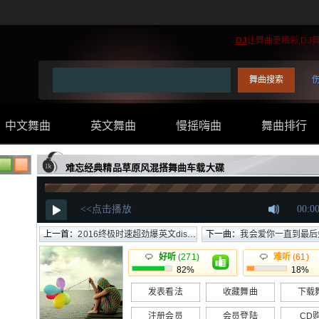
DJ
让舞曲更精彩,DJ
中文舞曲
英文舞曲
慢摇嗨曲
舞曲排行
..
难忘经典精品草原风混搭舞曲车载大碟
上一首：
2016终极时速超劲爆英文disco狂炫音爆
下一曲：
我会爱你一直到最后失恋女
好听
(271)
难听
(61)
82%
18%
发表看法
收藏舞曲
下载
注册会员
会员登陆
CD