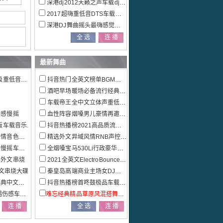
深港dj2012天籁之声车载dj音乐大碟
2017超嗨重低音DTS车载电音dj串烧
深港DJ舞曲摇头最嗨感觉全新精品DJ大碟
最新舞曲
音慢摇车载
抖音热门全英文榜单BGM车载慢摇特辑
酒吧早场暖场必备流行经典外文串烧
车载帝王全中文立体声重低音极品全景串烧
情感慢摇
血性阵容烟嗓男儿豪情再邀兄弟喝杯酒宁音社匠心巨作
版车载音乐.
抖音热播榜2021高品质流行热播情歌联播发烧大碟
中文专辑
精选外文异域风情RNB声控车载慢摇
车载串烧
全烟嗓宝马530Li行政豪华套装车主定制车载串烧
典外文串烧
2021全英文ElectroBounce重低音车载串烧
中文串烧大碟
秦皇岛高端商业主场女DJ多元素EDM电音混音串烧
典中文慢摇
抖音热播榜首咚鼓极品车载中文串烧大碟
感车载大碟
难忘经典精品草原风混搭舞曲车载大碟