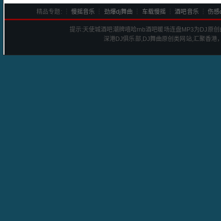
精品专题: ┆
慢摇音乐
┆
劲爆dj舞曲
┆
车载慢摇
┆
酒吧音乐
┆
伤感d
提示:
天使城酒吧潮牌嘻哈rnb酒吧暖场连盘
MP3为DJ原
深港
DJ
俱乐部,DJ舞曲原创类网站,汇聚香