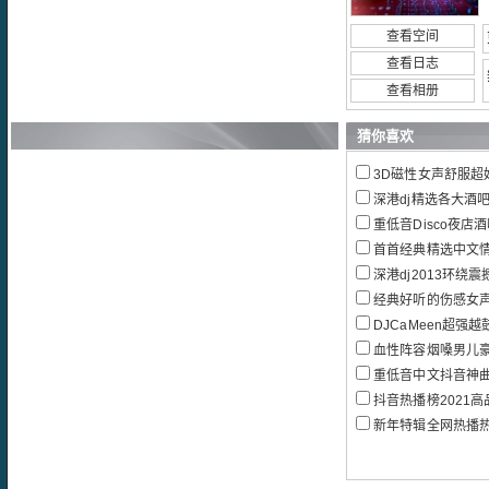
查看空间
查看日志
查看相册
猜你喜欢
3D磁性女声舒服超好听
深港dj精选各大酒吧
重低音Disco夜店酒吧
首首经典精选中文
深港dj2013环绕震
经典好听的伤感女
DJCaMeen超强越鼓Vn
血性阵容烟嗓男儿豪情再邀兄弟
重低音中文抖音神
抖音热播榜2021高品质流
新年特辑全网热播