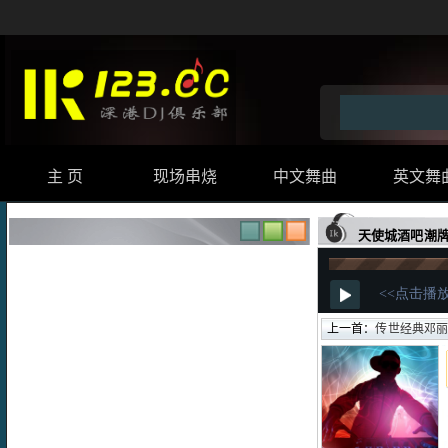
主 页
现场串烧
中文舞曲
英文舞
天使城酒吧潮牌
上一首：
传世经典邓丽君绝版