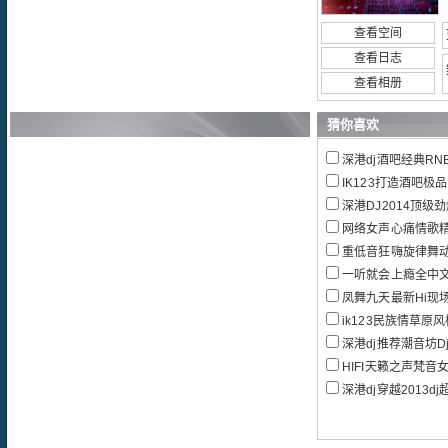
查看空间
查看日志
查看相册
猜你喜欢
深港dj酒吧经典RN
IK123打造酒吧极
深港DJ2014顶级
网络女声心痛情歌精选集-Hi
重低音狂嗨旋律舞
一听就会上瘾全中文
凤舞九天最新Hi现
ik123民族情草原风
深港dj推荐潮音坊Dj
HIFI天籁之声梵音
深港dj穿越2013d