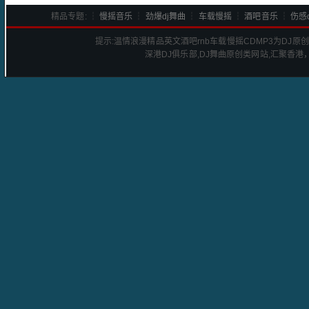
精品专题: ┆
慢摇音乐
┆
劲爆dj舞曲
┆
车载慢摇
┆
酒吧音乐
┆
伤感d
提示:
温情浪漫精品英文酒吧rnb车载慢摇CD
MP3为DJ原
深港
DJ
俱乐部,DJ舞曲原创类网站,汇聚香