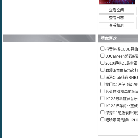
查看空间
查看日志
查看相册
猜你喜欢
抖音热播CLUB舞
DJCaMeen超强越鼓Vn
2010超嗨DJ最幸
劲爆dj舞曲私场必打H
深港Club精选RN
龙门DJ泸仔顶级酒吧
苏荷热播榜单前场
IK123最新旋律音
IK123推荐商业重
深港DJ绝版慢摇伤感
嘻哈帝国潮牌HIPHOP-