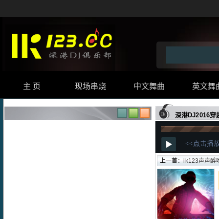
主 页
现场串烧
中文舞曲
英文舞
深港DJ2016
上一首：
ik123声声醉唯美