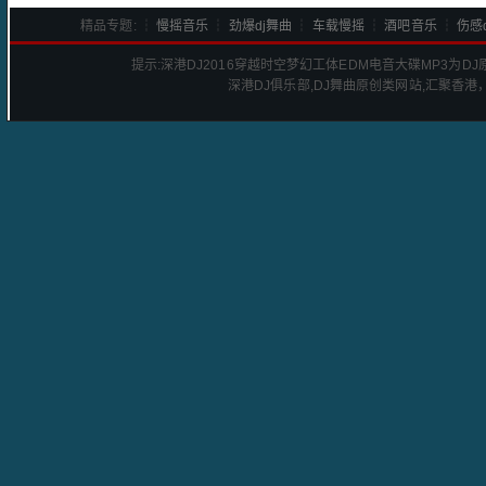
精品专题: ┆
慢摇音乐
┆
劲爆dj舞曲
┆
车载慢摇
┆
酒吧音乐
┆
伤感d
提示:
深港DJ2016穿越时空梦幻工体EDM电音大碟
MP3为D
深港
DJ
俱乐部,DJ舞曲原创类网站,汇聚香