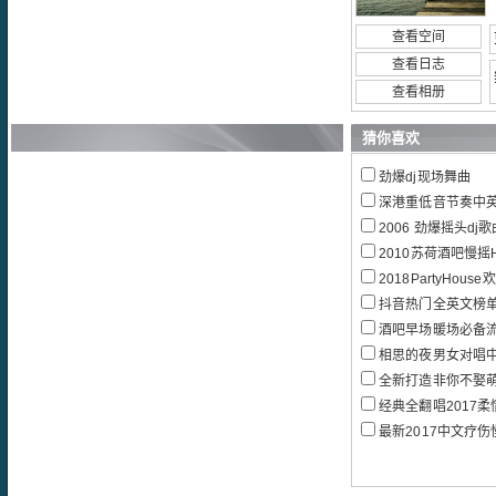
查看空间
查看日志
查看相册
猜你喜欢
劲爆dj现场舞曲
深港重低音节奏中英文
2006 劲爆摇头dj歌
2010苏荷酒吧慢摇H
2018PartyHous
抖音热门全英文榜单B
酒吧早场暖场必备
相思的夜男女对唱中
全新打造非你不娶萌萌
经典全翻唱2017柔情P
最新2017中文疗