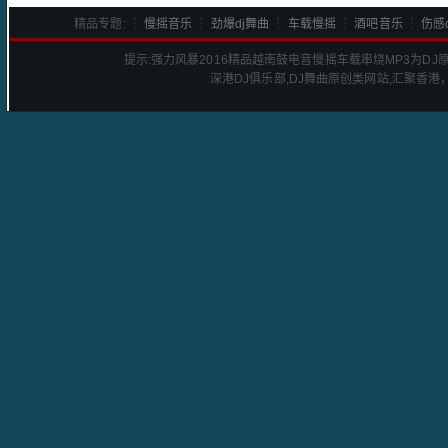
精品专题: ┆
慢摇音乐
┆
劲爆dj舞曲
┆
车载慢摇
┆
酒吧音乐
┆
伤感d
提示:
强力风暴2016精品越南鼓电音慢摇车载串烧
MP3为D
深港
DJ
俱乐部,DJ舞曲原创类网站,汇聚香