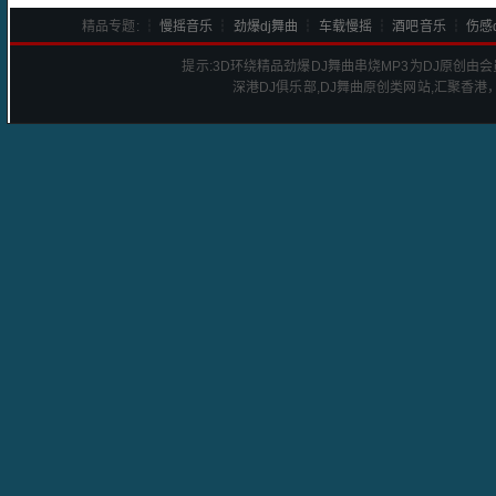
精品专题: ┆
慢摇音乐
┆
劲爆dj舞曲
┆
车载慢摇
┆
酒吧音乐
┆
伤感d
提示:
3D环绕精品劲爆DJ舞曲串烧
MP3为DJ原创由
深港
DJ
俱乐部,DJ舞曲原创类网站,汇聚香