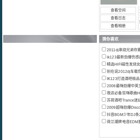
查看空间
查看日志
查看相册
猜你喜欢
2011dj串烧兄弟
ik123最新劲爆伤
精选HIFI磁性发烧女声
别在说2012dj车
IK123打造酒吧极
2008最嗨劲爆中英
夜店必备狂嗨歌曲Ho
苏荷酒吧Trance
2009超嗨劲爆Disc
抖音BGM少年DJ条
荷兰潮牌电音EDM重