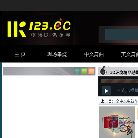
主 页
现场串烧
中文舞曲
英文舞
3D环绕精品劲
上一首：
全中文电鼓