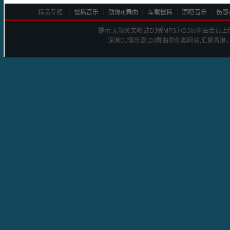
精品专题: ┆
慢摇音乐
┆
劲爆dj舞曲
┆
车载慢摇
┆
酒吧音乐
┆
伤感d
提示:
无限英文咚鼓DJ版
MP3为DJ原创由会员
深港
DJ
俱乐部,DJ舞曲原创类网站,汇聚香