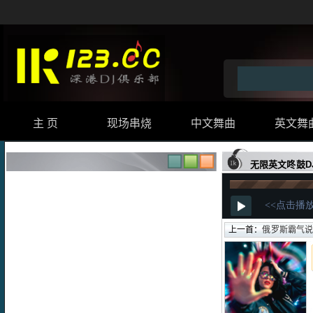
主 页
现场串烧
中文舞曲
英文舞
无限英文咚鼓D
上一首：
俄罗斯霸气