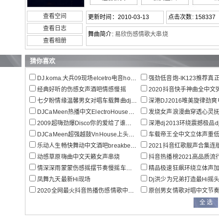
查看空间
更新时间：2010-03-13
点击次数: 158337
查看日志
舞曲简介:
易欣伤感情歌大串烧
查看相册
猜你喜欢
DJ.koma.大兵09现场elcetro电音house音乐
强劲低音炮-IK123推荐真正的慢
经典好听的伤感女声酒吧情感慢摇
2020抖音快手神曲全中文弹鼓热
七夕盼情缘温馨男女对唱车载舞曲dj串烧
深港DJ2016唯美旋律劲爽电音D
DJCaMeen热播中文ElectroHouse星辰大海
发烧女声浪漫曲穿透心灵抚慰灵魂
2009超嗨劲爆Disco你的爱给了谁串烧
深港dj2013环绕震撼极品d
DJCaMeen超强越鼓VnHouse上头电音大碟.
车载帝王全中文立体声重低音极品
乐动人生畅快舞动中文酒吧breakbeat dj冥王
2021抖音红歌靓声合集连
动感草原嗨曲中文天籁女声串烧
抖音热播榜2021高品质流行热播情歌
情深深雨蒙蒙伤感摇摆节奏慢摇车载串烧
精品极速狂飙环绕立体声加快变
凤舞九天最新Hi现场
Dj洪少为兄弟打造最Hi摇
2020全网最火抖音热播伤感情歌中文车载串烧
原创男女情歌对唱中文节