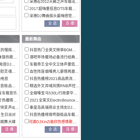
深港dj2012天籁之声车载dj音乐大碟
2017超嗨重低音DTS车载电音dj串烧
深港DJ舞曲摇头最嗨感觉全新精品DJ大碟
最新舞曲
摇跳舞大碟
抖音热门全英文榜单BGM车载慢摇特辑
歌车载大碟
酒吧早场暖场必备流行经典外文串烧
J车载大碟
车载帝王全中文立体声重低音极品全景串烧
环绕CD
血性阵容烟嗓男儿豪情再邀兄弟喝杯酒宁音社匠心巨作
j电音
抖音热播榜2021高品质流行热播情歌联播发烧大碟
全景串烧
精选外文异域风情RNB声控车载慢摇
版车载音乐.
全烟嗓宝马530Li行政豪华套装车主定制车载串烧
联播发烧大碟
2021全英文ElectroBounce重低音车载串烧
声dj串烧
秦皇岛高端商业主场女DJ多元素EDM电音混音串烧
头生日派对
抖音热播榜首咚鼓极品车载中文串烧大碟
奏跳舞大碟
河源DJXinZi易欣伤感情歌大串烧2008Mix