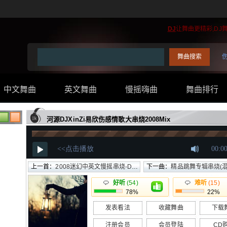
DJ
让舞曲更精彩,DJ
中文舞曲
英文舞曲
慢摇嗨曲
舞曲排行
..
河源DJXinZi易欣伤感情歌大串烧2008Mix
上一首：
2008迷幻中英文慢摇串烧-DJXinZi
下一曲：
精品跳舞专辑串烧(混合物)
好听
(54)
难听
(15)
78%
22%
发表看法
收藏舞曲
下载
注册会员
会员登陆
CD