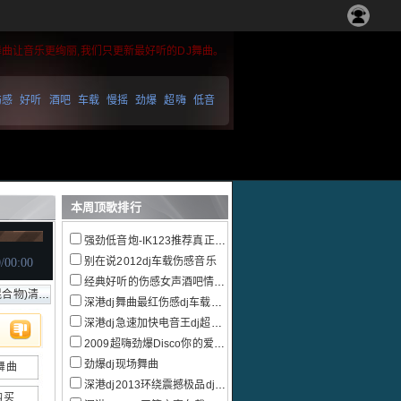
舞曲让音乐更绚丽,我们只更新最好听的DJ舞曲。
伤感
好听
酒吧
车载
慢摇
劲爆
超嗨
低音
本周顶歌排行
强劲低音炮-IK123推荐真正的慢摇跳舞大碟
别在说2012dj车载伤感音乐
经典好听的伤感女声酒吧情感慢摇
清远dj吖星
深港dj舞曲最红伤感dj车载音乐大碟
深港dj急速加快电音王dj超嗨串烧
2009超嗨劲爆Disco你的爱给了谁串烧
劲爆dj现场舞曲
舞曲
深港dj2013环绕震撼极品dj电音
购买