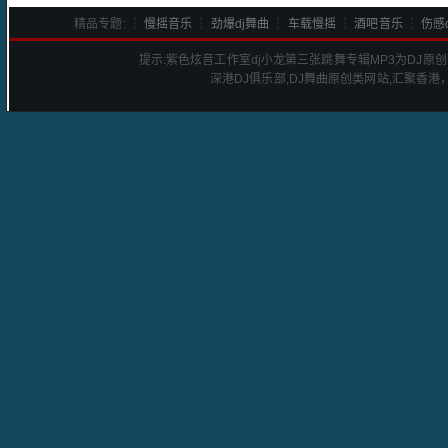
精品专题: ┆
慢摇音乐
┆
劲爆dj舞曲
┆
车载慢摇
┆
酒吧音乐
┆
伤感d
提示:
紫色炫音工作室dj小龙第三张跳舞专辑
MP3为DJ原
深港
DJ
俱乐部,DJ舞曲原创类网站,汇聚香