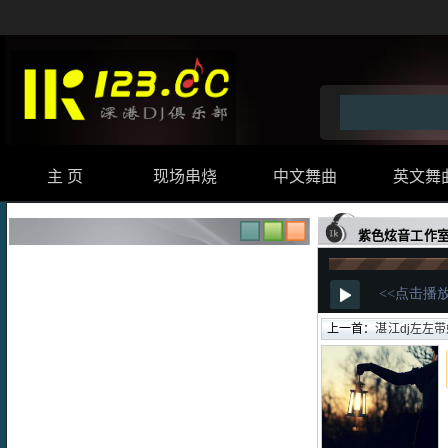
主 页
现场串烧
中文舞曲
英文舞
紫色炫音工作室
上一首：
湛江dj左左带