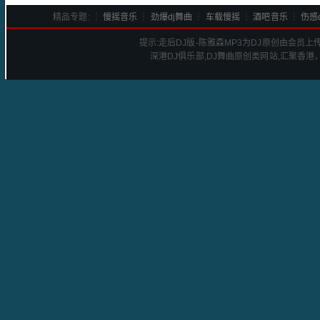
精品专题: ┆
慢摇音乐
┆
劲爆dj舞曲
┆
车载慢摇
┆
酒吧音乐
┆
伤感d
提示:
走后DJ版-陈雅森
MP3为DJ原创由会员上
深港
DJ
俱乐部,DJ舞曲原创类网站,汇聚香