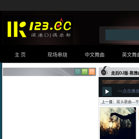
主 页
现场串烧
中文舞曲
英文舞
走后DJ版-陈雅
上一首：
摇头歌曲—不要