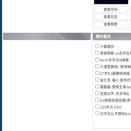
查看空间
查看日志
查看相册
猜你喜欢
十面埋伏
草原情歌-心花开在草
mc小月中文dj喊麦
人潮里拥抱--夜场
17岁DJ晨曦修改版
金久哲-嗑儿 夜场开场
莫露露-爱情主演 by 
优美女声-月牙湾dj
DJ哥唱的是寂寞(李志洲
123木头人DJ
可不可以不想你DJ-