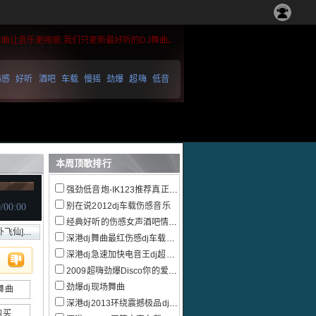
舞曲让音乐更绚丽,我们只更新最好听的DJ舞曲。
伤感
好听
酒吧
车载
慢摇
劲爆
超嗨
低音
本周顶歌排行
强劲低音炮-IK123推荐真正的慢摇跳舞大碟
别在说2012dj车载伤感音乐
经典好听的伤感女声酒吧情感慢摇
流电音跳舞大碟
深港dj舞曲最红伤感dj车载音乐大碟
深港dj急速加快电音王dj超嗨串烧
2009超嗨劲爆Disco你的爱给了谁串烧
劲爆dj现场舞曲
舞曲
深港dj2013环绕震撼极品dj电音
购买