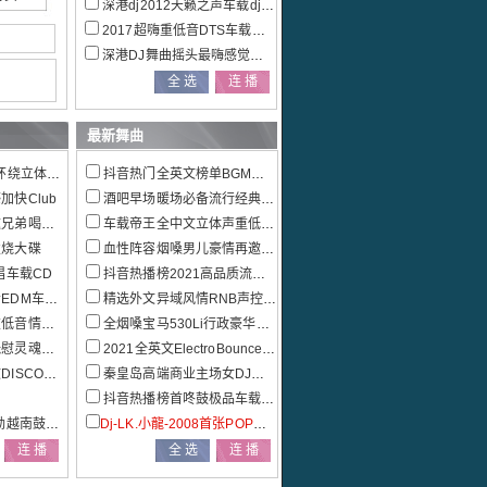
深港dj2012天籁之声车载dj音乐大碟
2017超嗨重低音DTS车载电音dj串烧
深港DJ舞曲摇头最嗨感觉全新精品DJ大碟
最新舞曲
车载连版大碟
抖音热门全英文榜单BGM车载慢摇特辑
快Club
酒吧早场暖场必备流行经典外文串烧
社匠心巨作
车载帝王全中文立体声重低音极品全景串烧
发烧大碟
血性阵容烟嗓男儿豪情再邀兄弟喝杯酒宁音社匠心巨作
唱车载CD
抖音热播榜2021高品质流行热播情歌联播发烧大碟
载慢摇串烧
精选外文异域风情RNB声控车载慢摇
歌车载串烧
全烟嗓宝马530Li行政豪华套装车主定制车载串烧
环绕CD
2021全英文ElectroBounce重低音车载串烧
SCO串烧
秦皇岛高端商业主场女DJ多元素EDM电音混音串烧
抖音热播榜首咚鼓极品车载中文串烧大碟
se包房串烧
Dj-LK.小龍-2008首张POP英文music+party