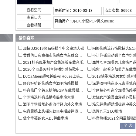
查看空间
更新时间：2010-03-13
点击次数: 86963
查看日志
舞曲简介:
Dj-LK.小龍POP英文music
查看相册
猜你喜欢
加快DJ2019奖品嗨摇全中文串烧大碟
网络伤感流行情歌精选5.1环绕立体声
黄昏落日寂寞都市伤感女声车载合集CD
不让你孤单动感全女声伤感加
2021抖音红歌靓声合集连版车载音乐.
血性阵容烟嗓男儿豪情再邀兄弟喝杯酒宁音
2020全网最火抖音热播伤感情歌中文车载串烧
陪你一起看夕阳蓝光车载
DJCaMeen超强越鼓VnHouse上头电音大碟.
2018情歌精选男女伤感对
经典好听的伤感女声酒吧情感慢摇
深港酒吧精选多元素重低音EDM车
抖音热门全英文榜单BGM车载慢摇特辑
全网精心打造全烟嗓伤感重低音情
全网精选抖音热播咚鼓串烧大碟
发烧女声浪漫曲穿透心灵抚慰灵魂
酒吧早场暖场必备流行经典外文串烧
难忘经典超劲爆极速中英文DI
电音震撼上头摇头劲爽电摇旋律激情迷幻串烧
凤舞九天2 DJ现场
做个幸福的女人DJ舞曲串烧
抖音热播2021全网最新强劲越南鼓Hou