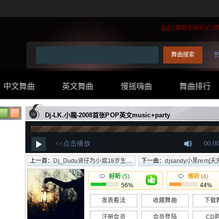
DJ
让舞曲更精彩,DJ
中文舞曲
英文舞曲
慢摇嗨曲
舞曲排行
..
Dj-LK.小龍-2008首张POP英文music+party
上一首：
Dj_Dudu贤仔为小娱18岁生日打造疯狂现场
下一曲：
djsandy小黑rem[天外飞仙]主
好听
(5)
难听
(4)
56%
44%
发表看法
收藏舞曲
下载
注册会员
会员登陆
CD