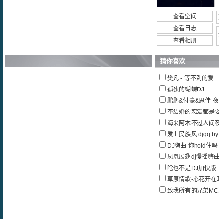
查看空间
查看日志
查看相册
猜你喜欢
樊凡 - 等不到的爱
孤独的蝴蝶DJ
鹏鹏&付豪&思佳-
不结婚的恋爱都是耍
海来阿木不过人间
爱上民族风 djqq by 
DJ嗨曲 你hold住吗 DJDa
凤凰展翅dj慢摇嗨曲
啥也不是DJ加快版
草原情歌-心花开在草
致我所有的兄弟MC