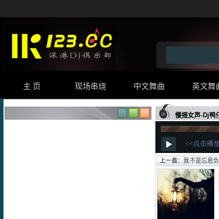
主 页
现场串烧
中文舞曲
英文舞
慢摇女声-Dj鸭
上一首：
我不是忘恩负义的