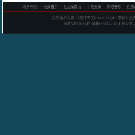
精品专题: ┆
慢摇音乐
┆
劲爆dj舞曲
┆
车载慢摇
┆
酒吧音乐
┆
伤感d
提示:
慢摇女声-Dj鸭仔王子Rmx
MP3为DJ原创由会
深港
DJ
俱乐部,DJ舞曲原创类网站,汇聚香