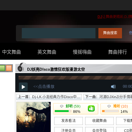
DJ
让舞曲更精彩,DJ
中文舞曲
英文舞曲
慢摇嗨曲
舞曲排行
..
DJ妖亮DIsco激情狂欢版漫游太空
上一首：
Dj-LK.小龙经典力作Disco中英狂Hi串烧
下一曲：
河源DJXinZi分手情歌之伤感串
好听
(59)
难听
(10)
86%
14%
发表看法
收藏舞曲
下载
注册会员
会员登陆
CD