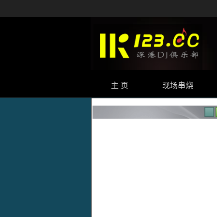
主 页
现场串烧