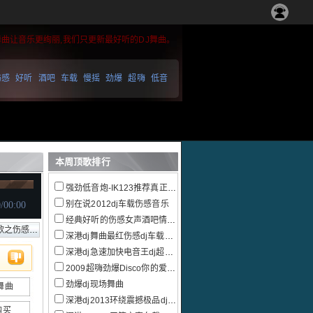
舞曲让音乐更绚丽,我们只更新最好听的DJ舞曲。
伤感
好听
酒吧
车载
慢摇
劲爆
超嗨
低音
本周顶歌排行
强劲低音炮-IK123推荐真正的慢摇跳舞大碟
别在说2012dj车载伤感音乐
经典好听的伤感女声酒吧情感慢摇
烧送给失恋的人
深港dj舞曲最红伤感dj车载音乐大碟
深港dj急速加快电音王dj超嗨串烧
2009超嗨劲爆Disco你的爱给了谁串烧
劲爆dj现场舞曲
舞曲
深港dj2013环绕震撼极品dj电音
购买