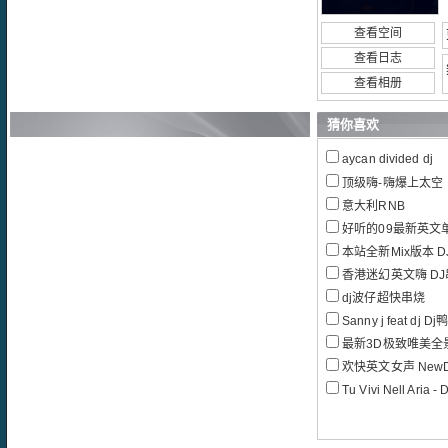
查看空间
查看日志
查看相册
猜你喜欢
aycan divided dj
顶级嗨-嗨爆上太空
意大利RNB
好听的09最新英文
本站全新Mix版本 DJ 
香港迷幻英文嗨 D
dj波仔超快串烧
Sanny j feat dj 
最新3D极致唯美全
欢快英文女声 NewDJ 
Tu Vivi Nell Aria - 