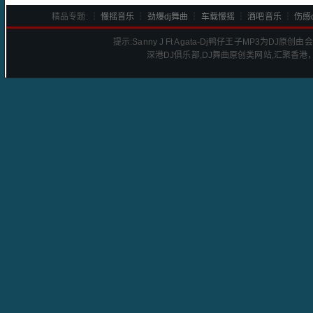
精品专题: ┆
慢摇音乐
┆
劲爆dj舞曲
┆
车载慢摇
┆
酒吧音乐
┆
伤感d
提示:
Sanny J Ft Agata-Dj鸭仔王子
MP3为DJ原创由
深港
DJ
俱乐部,DJ舞曲原创类网站,汇聚香