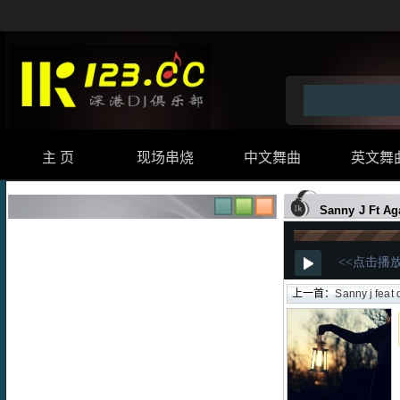
主 页
现场串烧
中文舞曲
英文舞
Sanny J Ft 
上一首：
Sanny j fea