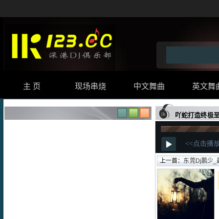
主 页
现场串烧
中文舞曲
英文舞
吖蛇打造终极至
上一首：
东莞Dj鹏少_