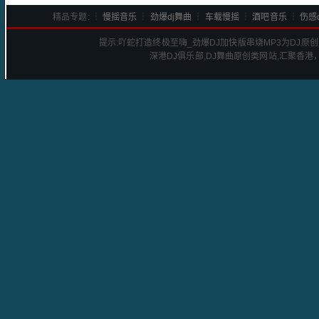
精品专题: ┆
慢摇音乐
┆
劲爆dj舞曲
┆
车载慢摇
┆
酒吧音乐
┆
伤感d
提示:
吖蛇打造终极至嗨_劲爆DJ加快版串烧
MP3为DJ原
深港
DJ
俱乐部,DJ舞曲原创类网站,汇聚香