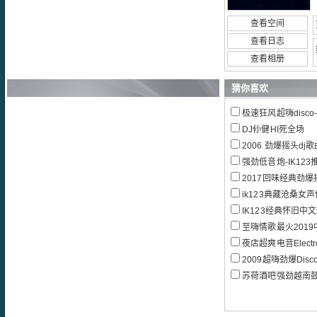
查看空间
查看日志
查看相册
猜你喜欢
极速狂风超嗨disco
DJ仦健HI死全场
2006 劲爆摇头dj歌
强劲低音炮-IK123推
2017回味经典劲爆摇
ik123典藏沧桑女声
IK123经典怀旧中文
至嗨情歌最火2019中文
夜店超爽电音Elect
2009超嗨劲爆Disc
苏荷酒吧强劲越南