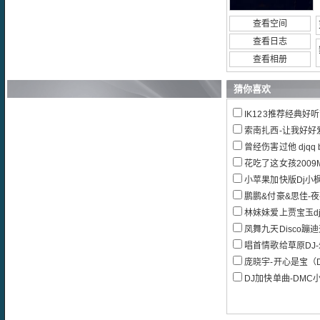
查看空间
查看日志
查看相册
猜你喜欢
IK123推荐经典好
索南扎西-让我好好爱
曾经伤害过他 djqq by
花吃了这女孩2009M
小苹果加快版Dj小
鹏鹏&付豪&思佳-
林妹妹爱上贾宝玉dj b
凤舞九天Disco蹦
唱首情歌给草原DJ-朱永飞 
庞晓宇-开心是宝（D
DJ加快单曲-DMC