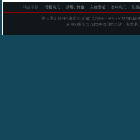
精品专题: ┆
慢摇音乐
┆
劲爆dj舞曲
┆
车载慢摇
┆
酒吧音乐
┆
伤感d
提示:
要走就别再说爱我(刚辉)-DJ鸭仔王子Mix
MP3为DJ
深港
DJ
俱乐部,DJ舞曲原创类网站,汇聚香