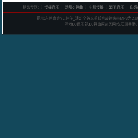
精品专题: ┆
慢摇音乐
┆
劲爆dj舞曲
┆
车载慢摇
┆
酒吧音乐
┆
伤感d
提示:
东莞寮步YL.佳仔_迷幻全英文重低音旋律嗨串
MP3为D
深港
DJ
俱乐部,DJ舞曲原创类网站,汇聚香