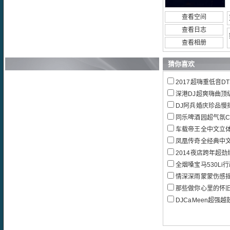
查看空间
查看日志
查看相册
猜你喜欢
2017超嗨重低音D
深港DJ超爽嗨曲顶
DJ阿兵婚庆珍品慢
同乐啤酒园超气氛Cl
车载帝王全中文立体声重
凤凰传奇全经典中文
2014夜店跨年超劲爆
全烟嗓宝马530Li行政豪
情深深雨蒙蒙伤感摇摆
那些做你心里的怀旧经典旋律
DJCaMeen超强越鼓Vn