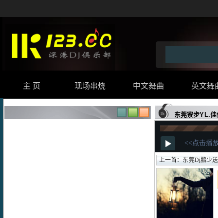
主 页
现场串烧
中文舞曲
英文舞
东莞寮步YL.
上一首：
东莞Dj鹏少送花