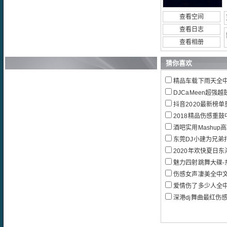
查看空间
查看日志
查看相册
猜你喜欢
精品车载下雨天全
DJCaMeen超强越鼓Vn
抖音2020最新榜
2018精品伤感重鼓中
酒吧实用Mashup高
东莞DJ小建为兄弟打
2020年欢快夏日东海
魅力四射跳舞大碟-
伤感女声凄美全中文慢板
爱情伤了多少人全中文劲嗨
深港dj舞曲最红伤感