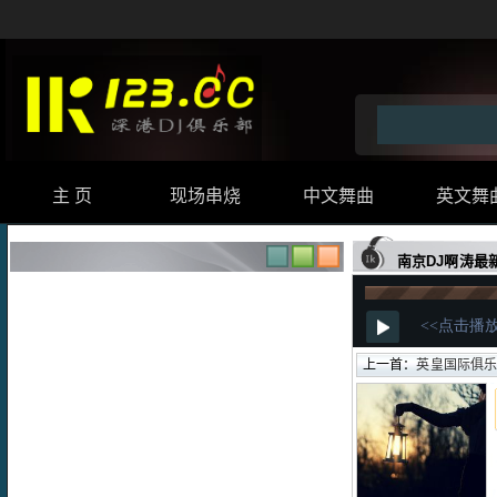
主 页
现场串烧
中文舞曲
英文舞
南京DJ啊涛最
上一首：
英皇国际俱乐部劲爆H