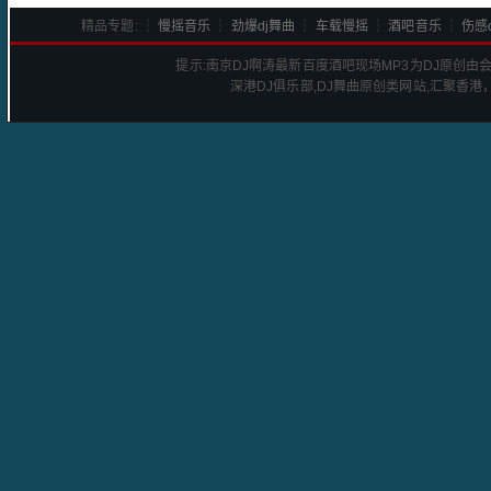
精品专题: ┆
慢摇音乐
┆
劲爆dj舞曲
┆
车载慢摇
┆
酒吧音乐
┆
伤感d
提示:
南京DJ啊涛最新百度酒吧现场
MP3为DJ原创由
深港
DJ
俱乐部,DJ舞曲原创类网站,汇聚香