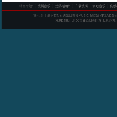
精品专题: ┆
慢摇音乐
┆
劲爆dj舞曲
┆
车载慢摇
┆
酒吧音乐
┆
伤感d
提示:
分手请不要轻易说出口慢摇MUSIC-纪晓斌
MP3为DJ
深港
DJ
俱乐部,DJ舞曲原创类网站,汇聚香