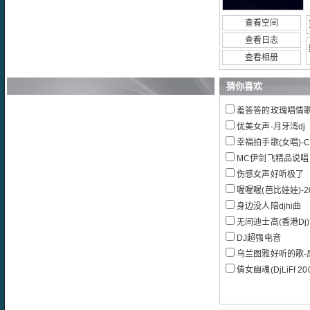
查看空间
查看日志
查看相册
猜你喜欢
羞答答的玫瑰唱情歌
优美女声-月牙湾dj
幸福拍手歌(女唱)-C
MC伊剑飞精品说唱
伤感女声好听极了
喔喔喔(芭比娃娃)-2
身边没人陪djhi曲
无间迪士高(香港Dj)
DJ超强电音
乌兰图雅好听的歌-
倩女幽魂(DjLiFf 200