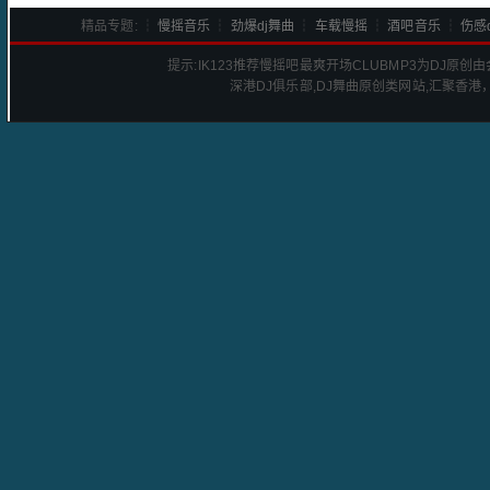
精品专题: ┆
慢摇音乐
┆
劲爆dj舞曲
┆
车载慢摇
┆
酒吧音乐
┆
伤感d
提示:
IK123推荐慢摇吧最爽开场CLUB
MP3为DJ原创
深港
DJ
俱乐部,DJ舞曲原创类网站,汇聚香