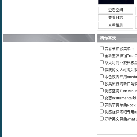
查看空间
查看日志
查看相册
猜你喜欢
青春节拍欧美单曲
全新重弹拉锯TrueCoLoRT
意大利商业旋律极品
做我的女人dj摇头
本色夜店专用mashu
欧美流行清新口哨酒吧单曲
伤感蓝调Turn Around
夏恋insturment
弹跳节奏单曲Rock Thi
伤感旋律酒吧专用luv 
好听英文舞曲what u 