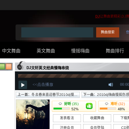
DJ
让舞曲更精彩,DJ
中文舞曲
英文舞曲
慢摇嗨曲
舞曲排行
..
DJ文轩英文经典慢嗨串烧
上一首：
冬去春来喜迎春节2010dj慢摇派对
下一曲：
2010dj嗨曲慢摇伤
好听
(35)
难听
(32)
52%
48%
发表看法
收藏舞曲
下载
注册会员
会员登陆
CD