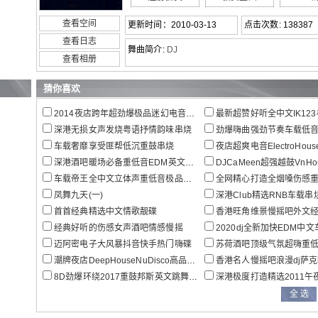
查看空间
更新时间：2010-03-13
点击次数: 138387
查看日志
舞曲简介:
DJ
查看相册
猜你喜欢
2014夜店跨年超劲爆极品迷幻电音dj嗨曲
最新超赞好听全中文IK123极
深港无损女声发烧粤语抒情韵味串烧
劲爆嗨曲强劲节奏车载低音慢摇
车载奢靡享受匪帮低沉重鼓串烧
夜店超爽电音ElectroHou
深港酒吧暖场必备重低音EDM英文车载串烧
DJCaMeen超强越鼓VnHouse
车载帝王全中文立体声重低音极品全景串烧
全网精心打造全烟嗓伤感重低音情
凤舞九天(一)
深港Club精选RNB车载串
首首经典精选中文情歌靓碟
香港旺角维景慢摇吧外文经
经典好听的伤感女声酒吧情感慢摇
2020dj全新加快EDM中文车
迈阿密电子大风暴抖音快手热门嗨碟
苏荷酒吧顶级气氛超嗨重低音
潮牌夜店DeepHouseNuDisco高品位排名榜品牌
香港名人慢摇吧浪漫dj萨
8D劲爆环绕2017重鼓邦斯英文跳舞大碟
深港极度打造精选2011午夜劲