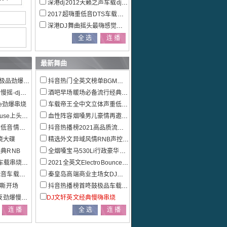
深港dj2012天籁之声车载dj音乐大碟
2017超嗨重低音DTS车载电音dj串烧
深港DJ舞曲摇头最嗨感觉全新精品DJ大碟
最新舞曲
品劲爆串烧
抖音热门全英文榜单BGM车载慢摇特辑
-dj刚少
酒吧早场暖场必备流行经典外文串烧
se劲爆串烧
车载帝王全中文立体声重低音极品全景串烧
上头电音大碟.
血性阵容烟嗓男儿豪情再邀兄弟喝杯酒宁音社匠心巨作
歌车载串烧
抖音热播榜2021高品质流行热播情歌联播发烧大碟
烧大碟
精选外文异域风情RNB声控车载慢摇
典RNB
全烟嗓宝马530Li行政豪华套装车主定制车载串烧
载串烧大碟
2021全英文ElectroBounce重低音车载串烧
车载串烧
秦皇岛高端商业主场女DJ多元素EDM电音混音串烧
克嘶开场
抖音热播榜首咚鼓极品车载中文串烧大碟
爆慢摇串烧
DJ文轩英文经典慢嗨串烧