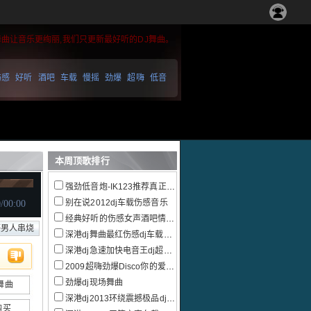
舞曲让音乐更绚丽,我们只更新最好听的DJ舞曲。
伤感
好听
酒吧
车载
慢摇
劲爆
超嗨
低音
本周顶歌排行
强劲低音炮-IK123推荐真正的慢摇跳舞大碟
别在说2012dj车载伤感音乐
经典好听的伤感女声酒吧情感慢摇
感男人串烧
深港dj舞曲最红伤感dj车载音乐大碟
深港dj急速加快电音王dj超嗨串烧
2009超嗨劲爆Disco你的爱给了谁串烧
劲爆dj现场舞曲
舞曲
深港dj2013环绕震撼极品dj电音
购买