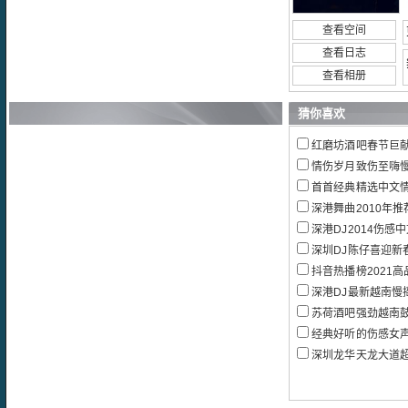
查看空间
查看日志
查看相册
猜你喜欢
红磨坊酒吧春节巨献D
情伤岁月致伤至嗨慢摇
首首经典精选中文
深港舞曲2010年推
深港DJ2014伤感中
深圳DJ陈仔喜迎新春大团圆CL
抖音热播榜2021高品质流
深港DJ最新越南慢摇
苏荷酒吧强劲越南
经典好听的伤感女
深圳龙华天龙大道超嗨舞池