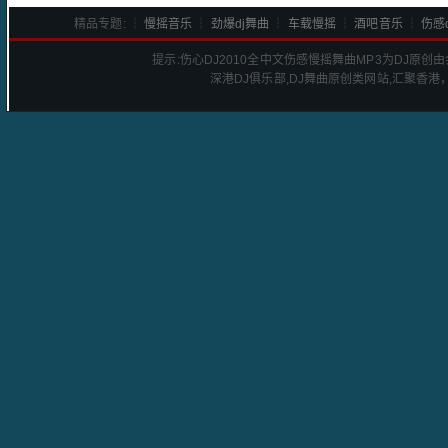
精品专题: ┆
慢摇音乐
┆
劲爆dj舞曲
┆
车载慢摇
┆
酒吧音乐
┆
伤感d
提示:
伤心DJ2010全中文伤感慢摇舞曲
MP3为DJ原创
深港
DJ
俱乐部,DJ舞曲原创类网站,汇聚香