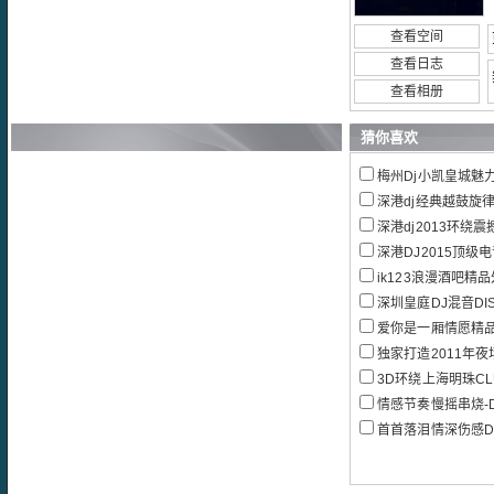
查看空间
查看日志
查看相册
猜你喜欢
梅州Dj小凯皇城魅力中
深港dj经典越鼓旋律
深港dj2013环绕震
深港DJ2015顶级
ik123浪漫酒吧精
深圳皇庭DJ混音DI
爱你是一厢情愿精品中文
独家打造2011年
3D环绕上海明珠CLU
情感节奏慢摇串烧-
首首落泪情深伤感DJ中