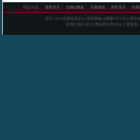
精品专题: ┆
慢摇音乐
┆
劲爆dj舞曲
┆
车载慢摇
┆
酒吧音乐
┆
伤感d
提示:
2010经典全英文DJ慢摇舞曲-dj啊康
MP3为DJ原
深港
DJ
俱乐部,DJ舞曲原创类网站,汇聚香