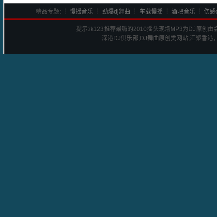
精品专题: ┆
慢摇音乐
┆
劲爆dj舞曲
┆
车载慢摇
┆
酒吧音乐
┆
伤感d
提示:
ik123推荐最嗨的2010摇头现场
MP3为DJ原创
深港
DJ
俱乐部,DJ舞曲原创类网站,汇聚香