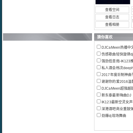
查看空间
查看日志
查看相册
猜你喜欢
DJCaMeen热播中文Electro
伤感歌曲轻快旋律dj
强劲低音炮-IK123推
私人酒会档次deepho
2017年度巨制神
谢谢你的爱2016温馨中文
DJCaMeen超强越鼓Vn
新东泰最新嗨曲DJ
IK123最新空灵女
深港酒吧商业重鼓弹鼓
劲爆dj现场舞曲