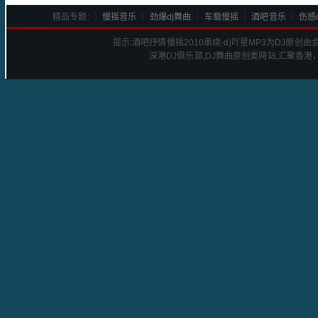
精品专题: ┆
慢摇音乐
┆
劲爆dj舞曲
┆
车载慢摇
┆
酒吧音乐
┆
伤感d
提示:
酒吧抒情慢摇2010串烧-dj吖星
MP3为DJ原创
深港
DJ
俱乐部,DJ舞曲原创类网站,汇聚香