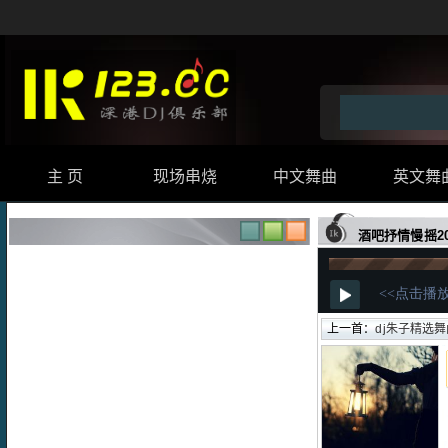
主 页
现场串烧
中文舞曲
英文舞
酒吧抒情慢摇20
上一首：
dj朱子精选