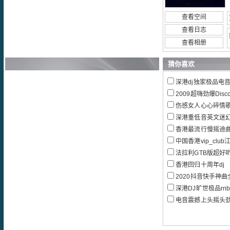
查看空间
查看日志
查看相册
猜你喜欢
深港dj独家极品电音超
2009超嗨劲爆Disc
伤感女人心心碎情歌精选全女声
深港重低音英文迷幻旋律Dee
香港最流行慢摇迪曲_
中国香港vip_clu
法拉利GTB版超好
香港回归十周年dj
2020抖音快手神曲全
深港DJ旷世极品rn
电音震撼上头摇头劲爽电