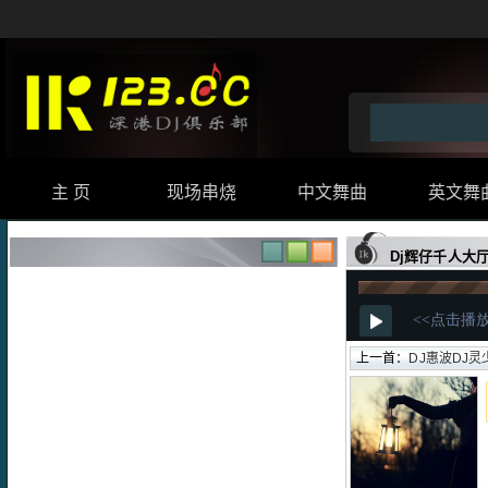
主 页
现场串烧
中文舞曲
英文舞
Dj辉仔千人大厅
上一首：
DJ惠波DJ灵少全英文