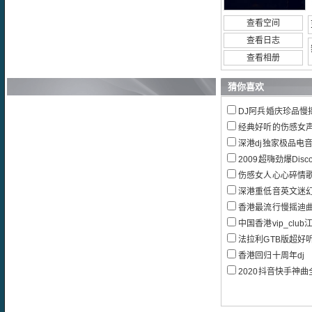
查看空间
查看日志
查看相册
猜你喜欢
DJ阿兵婚庆珍品慢
经典好听的伤感女
深港dj独家极品电音超
2009超嗨劲爆Disc
伤感女人心心碎情歌精选全女声
深港重低音英文迷幻旋律Dee
香港最流行慢摇迪曲_
中国香港vip_clu
法拉利GTB版超好
香港回归十周年dj
2020抖音快手神曲全