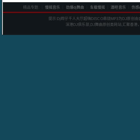
精品专题: ┆
慢摇音乐
┆
劲爆dj舞曲
┆
车载慢摇
┆
酒吧音乐
┆
伤感d
提示:
Dj辉仔千人大厅超嗨DISCO串烧
MP3为DJ原创
深港
DJ
俱乐部,DJ舞曲原创类网站,汇聚香