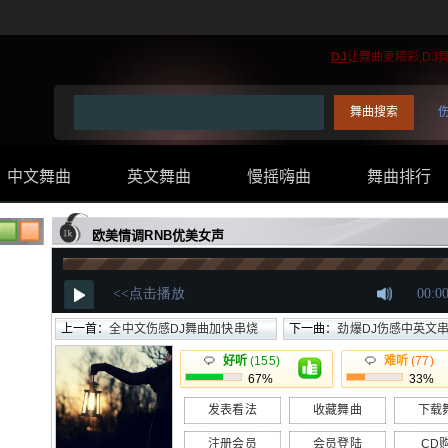
DJ
让舞曲更精彩,DJ
中文舞曲
英文舞曲
慢摇嗨曲
舞曲排行
..
欧美情调RNB优美女声
上一首：
全中文伤感DJ舞曲加快串烧
下一曲：
劲爆DJ伤感中英文串烧-
好听
(155)
难听
(77)
67%
33%
发表看法
收藏舞曲
下载
注册会员
会员登陆
CD