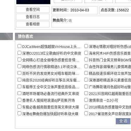
查看空间
更新时间：2010-04-03
点击次数: 156622
查看日志
舞曲简介:
dj
查看相册
猜你喜欢
DJCaMeen超强越鼓VnHouse上头电音大碟.
深港dj情歌对唱好听伤感c
深港DJ2013红尘歌曲好听的中文串烧
海来阿木HiFi伤感音乐首首催
全网精心打造全烟嗓伤感重低音情歌车载串烧
抖音热门全英文榜单BGM车载
网络伤感流行情歌精选5.1环绕立体声车载连版大碟
血性阵容烟嗓男儿豪情再邀兄弟喝杯酒宁音
百听不厌的发烧男女对唱车载韵味串烧大碟
精品极速狂飙环绕立体声加快变
纯音乐2020经典好听古筝古风车载串烧
深港酒吧精选多元素重低音EDM车
车载帝王全中文立体声重低音极品全景串烧
广场舞荷塘月色超好听dj
酒吧早场暖场必备流行经典外文串烧
2021抖音网红越南鼓重低音伤感情
香港名人慢摇吧浪漫dj萨克嘶开场
激情串烧－DJ小可
车载必备越南鼓重低音英文串烧大碟
2018精品伤感重鼓中文劲爆加
深港dj舞曲劲爆加快超好听串烧大碟
2017催泪男女声巨献寂寞如烟伤