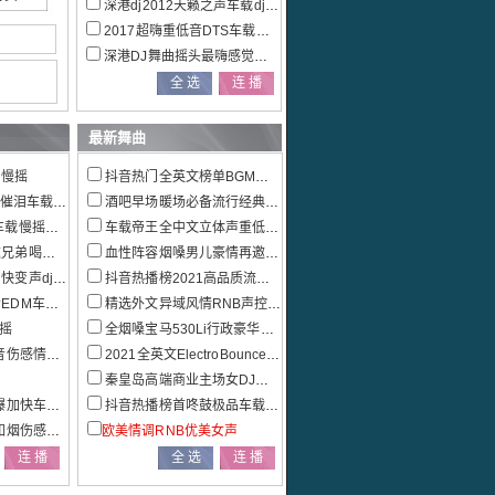
深港dj2012天籁之声车载dj音乐大碟
2017超嗨重低音DTS车载电音dj串烧
深港DJ舞曲摇头最嗨感觉全新精品DJ大碟
最新舞曲
d慢摇
抖音热门全英文榜单BGM车载慢摇特辑
泪车载串烧
酒吧早场暖场必备流行经典外文串烧
慢摇特辑
车载帝王全中文立体声重低音极品全景串烧
社匠心巨作
血性阵容烟嗓男儿豪情再邀兄弟喝杯酒宁音社匠心巨作
声dj串烧
抖音热播榜2021高品质流行热播情歌联播发烧大碟
载慢摇串烧
精选外文异域风情RNB声控车载慢摇
慢摇
全烟嗓宝马530Li行政豪华套装车主定制车载串烧
歌车载串烧
2021全英文ElectroBounce重低音车载串烧
秦皇岛高端商业主场女DJ多元素EDM电音混音串烧
快车载CD
抖音热播榜首咚鼓极品车载中文串烧大碟
感情歌专辑
欧美情调RNB优美女声