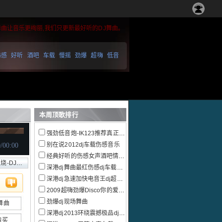
舞曲让音乐更绚丽,我们只更新最好听的DJ舞曲。
伤感
好听
酒吧
车载
慢摇
劲爆
超嗨
低音
本周顶歌排行
强劲低音炮-IK123推荐真正的慢摇跳舞大碟
别在说2012dj车载伤感音乐
经典好听的伤感女声酒吧情感慢摇
DJ勤仔
深港dj舞曲最红伤感dj车载音乐大碟
深港dj急速加快电音王dj超嗨串烧
2009超嗨劲爆Disco你的爱给了谁串烧
劲爆dj现场舞曲
舞曲
深港dj2013环绕震撼极品dj电音
购买