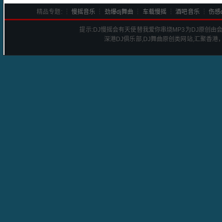
精品专题: ┆
慢摇音乐
┆
劲爆dj舞曲
┆
车载慢摇
┆
酒吧音乐
┆
伤感d
提示:
DJ慢摇会有天使替我爱你串烧
MP3为DJ原创由
深港
DJ
俱乐部,DJ舞曲原创类网站,汇聚香