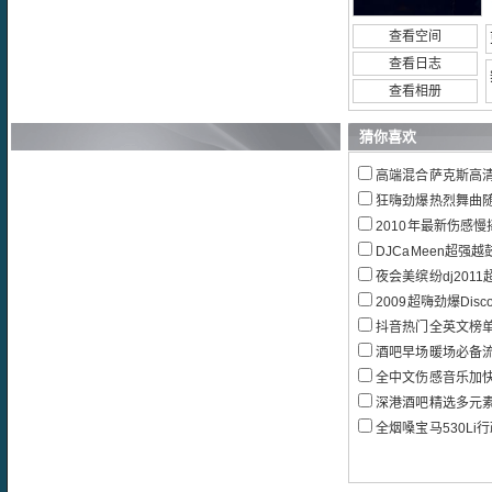
查看空间
查看日志
查看相册
猜你喜欢
高端混合萨克斯高清H
狂嗨劲爆热烈舞曲
2010年最新伤感慢
DJCaMeen超强越鼓Vn
夜会美缤纷dj2011
2009超嗨劲爆Disc
抖音热门全英文榜单B
酒吧早场暖场必备
全中文伤感音乐加
深港酒吧精选多元素重低音
全烟嗓宝马530Li行政豪