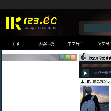
主 页
现场串烧
中文舞曲
英文舞
你是真的爱着我吗 D
上一首：
被伤过的心还可以爱谁 DJsan