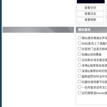
查看空间
查看日志
查看相册
猜你喜欢
情似酒浓唯美女声车
80后喜欢上了酒轰
抖音热门全英文榜单B
劲爆dj现场舞曲
古风牵丝戏车载全
深港dj独家极品电音超
深港dj推荐好听的伤感情
最新超赞好听全中文IK
红磨坊酒吧春节巨献D
一生所爱舒适中文C
迈巴赫精选Hous