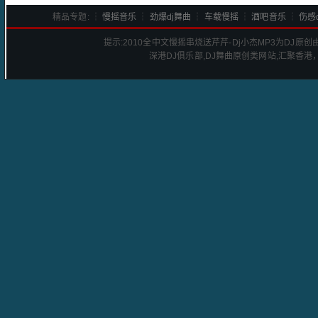
精品专题: ┆
慢摇音乐
┆
劲爆dj舞曲
┆
车载慢摇
┆
酒吧音乐
┆
伤感d
提示:
2010全中文慢摇串烧送芹芹-Dj小杰
MP3为DJ原
深港
DJ
俱乐部,DJ舞曲原创类网站,汇聚香