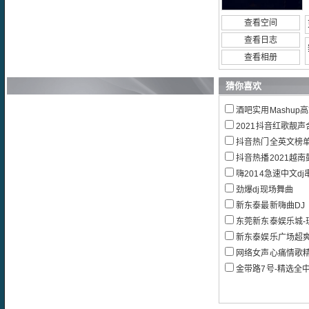
查看空间
查看日志
查看相册
猜你喜欢
酒吧实用Mashup高
2021抖音红歌靓声
抖音热门全英文榜单B
抖音热播2021越南
嗨2014急速中文d
劲爆dj现场舞曲
新东泰最新嗨曲DJ
东莞新东泰娱乐城-现
新东泰娱乐广场超
网络女声心痛情歌精选集-Hi
金带路7号-精选全