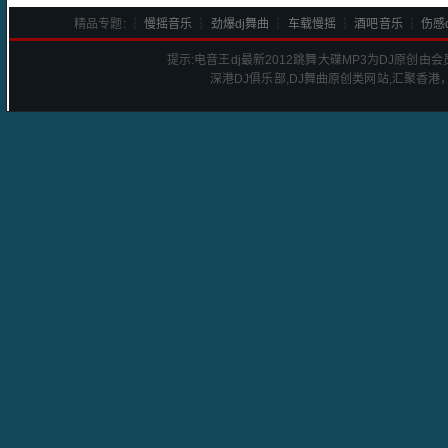
精品专题: ┆
慢摇音乐
┆
劲爆dj舞曲
┆
车载慢摇
┆
酒吧音乐
┆
伤感d
提示:
电音王dj最新2012跳舞大碟
MP3为DJ原创由
深港
DJ
俱乐部,DJ舞曲原创类网站,汇聚香