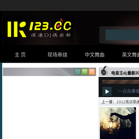
主 页
现场串烧
中文舞曲
英文舞
电音王dj最新2
上一首：
2012夜店歌