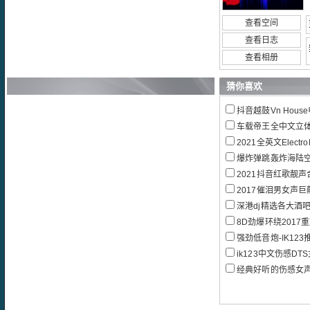
查看空间
查看日志
查看相册
猜你喜欢
抖音越鼓Vn Hou
车载帝王全中文立体声重
2021全英文ElectroB
爆炸弹跳轰炸海陆
2021抖音红歌靓声
2017催泪男女声巨献
深港dj精选各大酒吧
8D劲爆环绕2017重
强劲低音炮-IK123推
ik123中文伤感D
经典好听的伤感女