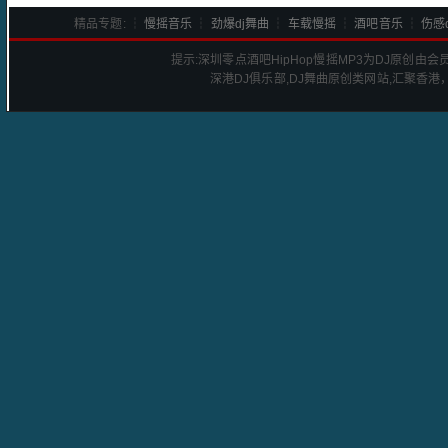
精品专题: ┆
慢摇音乐
┆
劲爆dj舞曲
┆
车载慢摇
┆
酒吧音乐
┆
伤感d
提示:
深圳零点酒吧HipHop慢摇
MP3为DJ原创由会
深港
DJ
俱乐部,DJ舞曲原创类网站,汇聚香