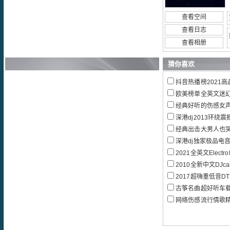
查看空间
查看日志
查看相册
猜你喜欢
抖音热播榜2021高品质流
欧美榜单全英文迷幻dee
经典好听的伤感女
深港dj2013环绕震
经典出击大男人也
深港dj独家极品电音超
2021全英文ElectroB
2010全新中文DJcand
2017超嗨重低音D
古筝名曲超好听车载
网络伤感流行情歌精选5.1