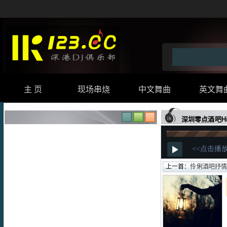
主 页
现场串烧
中文舞曲
英文舞
深圳零点酒吧Hi
上一首：
伶俐酒吧抒情