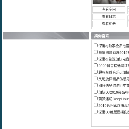
查看空间
查看日志
查看相册
猜你喜欢
深港dj独家极品电音超
激情四射劲爆2015社会
深港dj急速加快电音
2020抖音精选网红神
超嗨车载音乐dj加
灵动旋律精品伤感男女加
刚好遇见你流行中文劲爆
加快DJ2019奖品
飘梦迷幻DeepHous
2019迈阿密超嗨现场
深港DJ绝版慢摇伤感