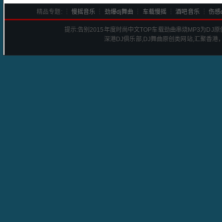
精品专题: ┆
慢摇音乐
┆
劲爆dj舞曲
┆
车载慢摇
┆
酒吧音乐
┆
伤感d
提示:
告别2015年度时尚中文TOP车载劲曲串烧
MP3为DJ
深港
DJ
俱乐部,DJ舞曲原创类网站,汇聚香