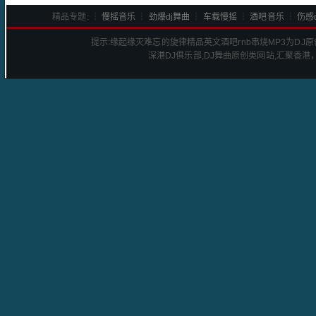
精品专题: ┆
慢摇音乐
┆
劲爆dj舞曲
┆
车载慢摇
┆
酒吧音乐
┆
伤感d
提示:
缘起缘灭难忘的旋律精品英文酒吧rnb串烧
MP3为DJ
深港
DJ
俱乐部,DJ舞曲原创类网站,汇聚香