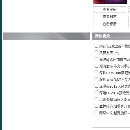
查看空间
查看日志
查看相册
猜你喜欢
别在说2012dj车
凤舞九天(一)
深港dj急速加快电音
潮流酒吧外文说唱d
深圳BatsClub酒吧流
深圳皇庭DJ混音DI
深港dj2012天籁
深港DJ2014顶级
坦州劲量动感之都现场
血性阵容烟嗓男儿豪情再邀兄弟
网络中文越野旋律