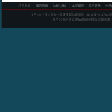
精品专题: ┆
慢摇音乐
┆
劲爆dj舞曲
┆
车载慢摇
┆
酒吧音乐
┆
伤感d
提示:
2016夜店跨年电音盛筵超劲爆潮流EDM大碟
MP3为D
深港
DJ
俱乐部,DJ舞曲原创类网站,汇聚香