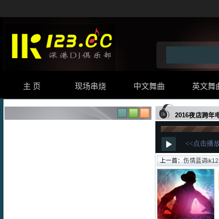
主 页
现场串烧
中文舞曲
英文舞
2016夜店跨
上一首：
伤情蓝调ik123顶