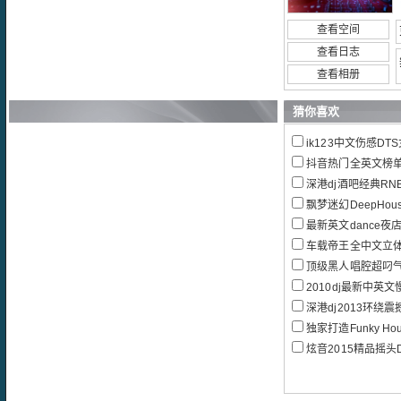
查看空间
查看日志
查看相册
猜你喜欢
ik123中文伤感D
抖音热门全英文榜单B
深港dj酒吧经典RN
飘梦迷幻DeepHous
最新英文dance夜
车载帝王全中文立体声重
顶级黑人唱腔超叼气氛R
2010dj最新中英文
深港dj2013环绕震
独家打造Funky House
炫音2015精品摇头DJ气氛