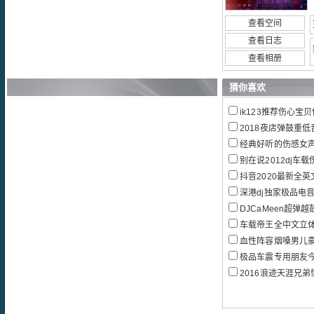
查看空间
查看日志
查看相册
猜你喜欢
ik123推荐伤心宝
2018夜店弹鼓重
经典好听的伤感女
别在说2012dj车
抖音2020最新全英文重低音
深港dj独家极品电音超
DJCaMeen超弹越鼓V
车载帝王全中文立体声重
血性阵容烟嗓男儿豪情再邀兄弟
极品车震专用朋友今晚就
2016浪迹天涯兄弟情深