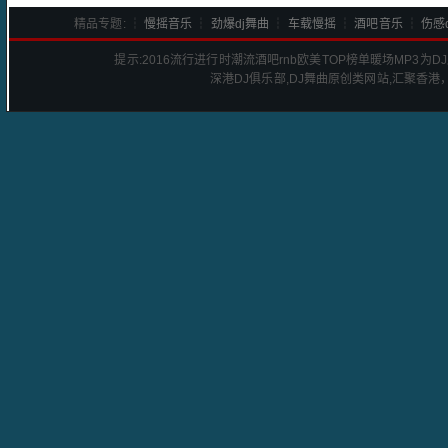
精品专题: ┆
慢摇音乐
┆
劲爆dj舞曲
┆
车载慢摇
┆
酒吧音乐
┆
伤感d
提示:
2016流行进行时潮流酒吧rnb欧美TOP榜单暖场
MP3为
深港
DJ
俱乐部,DJ舞曲原创类网站,汇聚香