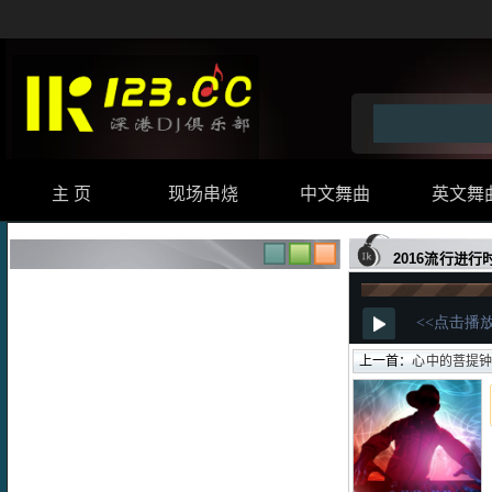
主 页
现场串烧
中文舞曲
英文舞
2016流行进行
上一首：
心中的菩提钟鼓齐鸣典