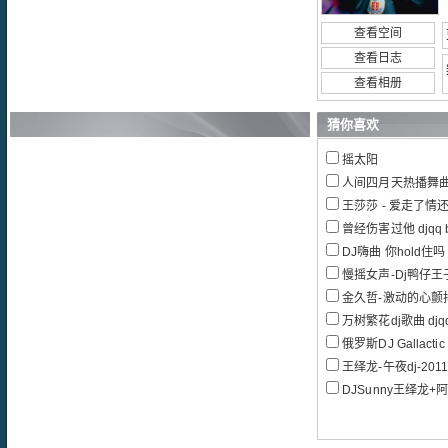
查看空间
查看日志
查看相册
猜你喜欢
摇太阳
人间四月天热播舞曲
王莎莎 - 爱走了情还
曾经伤害过他 djqq by
DJ嗨曲 你hold住吗 DJDa
慢摇女声-Dj鸭仔王
金久哲-激动的心颤
万树繁花dj歌曲 djqq 
俄罗斯DJ Gallactic
王绎龙-午夜dj-201
DJSunny王绎龙+阿华我最