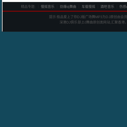
精品专题: ┆
慢摇音乐
┆
劲爆dj舞曲
┆
车载慢摇
┆
酒吧音乐
┆
伤感d
提示:
极品爱上了你DJ版广场舞
MP3为DJ原创由会
深港
DJ
俱乐部,DJ舞曲原创类网站,汇聚香