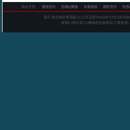
精品专题: ┆
慢摇音乐
┆
劲爆dj舞曲
┆
车载慢摇
┆
酒吧音乐
┆
伤感d
提示:
敖包相会蒙语版-DJ王志混音RMX
MP3为DJ原创
深港
DJ
俱乐部,DJ舞曲原创类网站,汇聚香