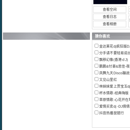
查看空间
查看日志
查看相册
猜你喜欢
金达莱花dj疯狂版DJ
分手请不要轻易说出口慢
飘移幻像(香港ｄJ)
鹏鹏&付豪&思佳-
凤舞九天Disco蹦
又见山里红
林妹妹爱上贾宝玉dj b
杯水情歌-经典嗨版
草原情歌-心花开在草
爱情买卖dj -DJ倩倩
抖音热播琵琶行