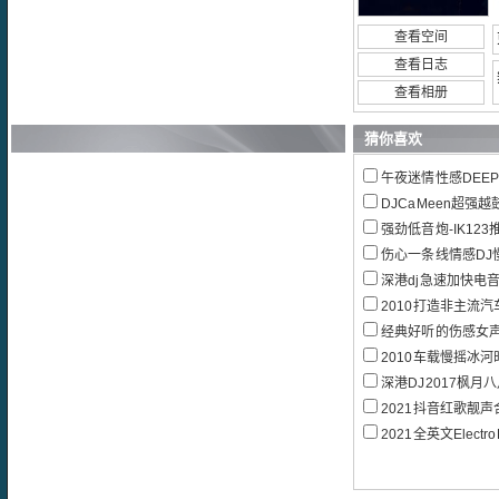
查看空间
查看日志
查看相册
猜你喜欢
午夜迷情性感DEEP H
DJCaMeen超强越鼓Vn
强劲低音炮-IK123推
伤心一条线情感DJ慢
深港dj急速加快电音
2010打造非主流汽车慢摇大
经典好听的伤感女
2010车载慢摇冰河
深港DJ2017枫月八月古风
2021抖音红歌靓声
2021全英文ElectroB