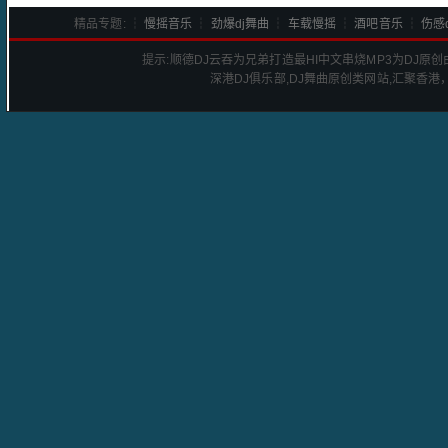
精品专题: ┆
慢摇音乐
┆
劲爆dj舞曲
┆
车载慢摇
┆
酒吧音乐
┆
伤感d
提示:
顺德DJ云吞为兄弟打造最HI中文串烧
MP3为DJ原
深港
DJ
俱乐部,DJ舞曲原创类网站,汇聚香