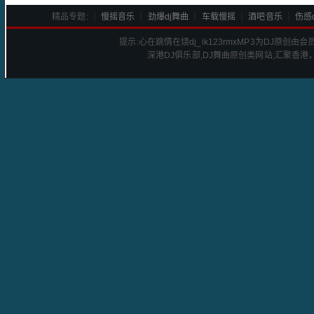
精品专题: ┆
慢摇音乐
┆
劲爆dj舞曲
┆
车载慢摇
┆
酒吧音乐
┆
伤感d
提示:
心在跳情在烧dj_ik123rmx
MP3为DJ原创由会
深港
DJ
俱乐部,DJ舞曲原创类网站,汇聚香