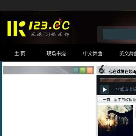
主 页
现场串烧
中文舞曲
英文舞
心在跳情在烧dj_
上一首：
雨中的玫瑰花dj版