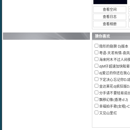
查看空间
查看日志
查看相册
猜你喜欢
隐形的翅膀 Dj版本
粤语-天若有情-袁凤瑛2008C
海来阿木不过人间
djM仔超速加快眩
dj爱过的你还在我心里-DJ王志
下定决心忘记你DJ
金达莱花dj疯狂版DJ
分手请不要轻易说出口慢
飘移幻像(香港ｄJ)
幸福拍手歌(女唱)-C
又见山里红